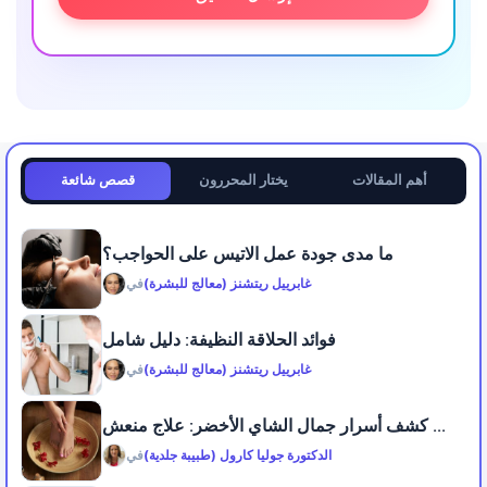
أهم المقالات
يختار المحررون
قصص شائعة
ما مدى جودة عمل الاتيس على الحواجب؟
غابرييل ريتشنز (معالج للبشرة)
في
فوائد الحلاقة النظيفة: دليل شامل
غابرييل ريتشنز (معالج للبشرة)
في
كشف أسرار جمال الشاي الأخضر: علاج منعش ...
الدكتورة جوليا كارول (طبيبة جلدية)
في