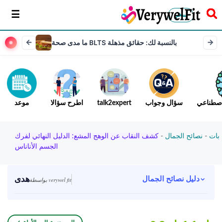
سخر
ما مدى صحة BLTS بالنسبة لك: حقائق مذهلة
لاصطناعي
سؤال وجواب
talk2expert
اطرح سؤالا
موعد
بات
-
نصائح الجمال
-
كشف النقاب عن الوهج المشع: الدليل النهائي لفرك
الجسم الأناناس
هدى
دليل نصائح الجمال
بواسطة verywel fit