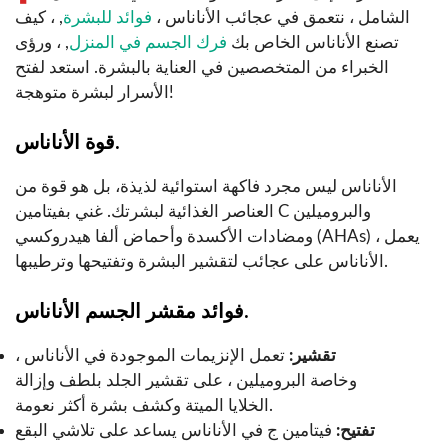
الشامل ، نتعمق في عجائب الأناناس ،
فوائد للبشرة
, ، كيف
تصنع الأناناس الخاص بك
فرك الجسم في المنزل
, ، ورؤى
الخبراء من المتخصصين في العناية بالبشرة. استعد لفتح
الأسرار لبشرة متوهجة!
قوة الأناناس.
الأناناس ليس مجرد فاكهة استوائية لذيذة، بل هو قوة من
العناصر الغذائية لبشرتك. غني بفيتامين C والبروميلين
ومضادات الأكسدة وأحماض ألفا هيدروكسي (AHAs) ، يعمل
الأناناس على عجائب لتقشير البشرة وتفتيحها وترطيبها.
فوائد مقشر الجسم الأناناس.
تقشير:
تعمل الإنزيمات الموجودة في الأناناس ،
وخاصة البروميلين ، على تقشير الجلد بلطف وإزالة
الخلايا الميتة وكشف بشرة أكثر نعومة.
تفتيح:
فيتامين ج في الأناناس يساعد على تلاشي البقع