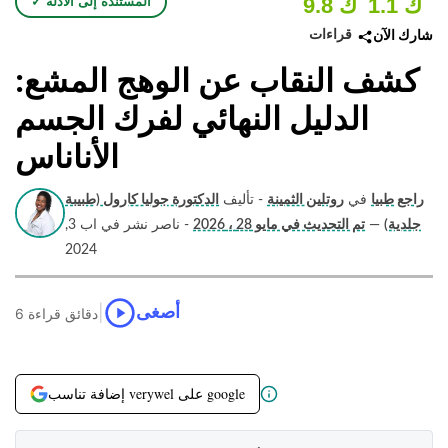
1.1 ك
9.8 ك
✓ المستندة إلى الأدلة
قراءات
شارك الآن
كشف النقاب عن الوهج المشع:
الدليل النهائي لفرك الجسم
الأناناس
راجع طبيا
في
روتلين الثمينة
- تأليف
الدكتورة جوليا كارول (طبيبة
جلدية)
—
تم التحديث في مايو 28 ، 2026
- ناصر نشر في اب 3,
2024
|
أصغى
6 دقائق قراءة
إضافة تناسب verywel على google