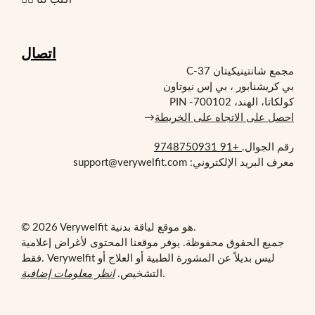
اتصال
مجمع شانتينيكيتان C-37
بي كريشنابور ، بي إس نيوتاون
كولكاتا، الهند، PIN -700102
احصل على الاتجاه على الخريطة
→
رقم الجوال.
+91 9748750931
معرف البريد الإلكتروني: support@verywelfit.com
© 2026 Verywelfit هو موقع لياقة بدنية.
جميع الحقوق محفوظة. يوفر موقعنا المحتوى لأغراض إعلامية
فقط. Verywelfit ليس بديلاً عن المشورة الطبية أو العلاج أو
.
التشخيص.
انظر معلومات إضافية