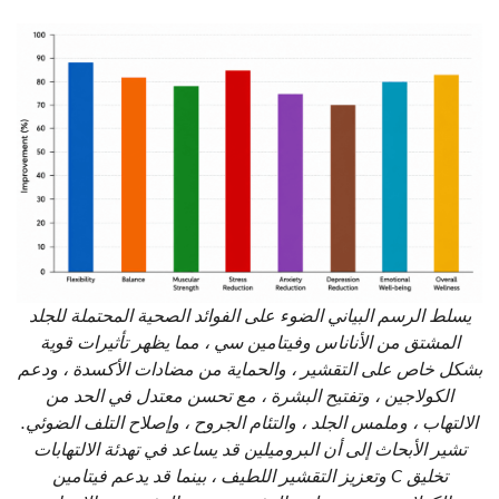
يسلط الرسم البياني الضوء على الفوائد الصحية المحتملة للجلد
المشتق من الأناناس وفيتامين سي ، مما يظهر تأثيرات قوية
بشكل خاص على التقشير ، والحماية من مضادات الأكسدة ، ودعم
الكولاجين ، وتفتيح البشرة ، مع تحسن معتدل في الحد من
الالتهاب ، وملمس الجلد ، والتئام الجروح ، وإصلاح التلف الضوئي.
تشير الأبحاث إلى أن البروميلين قد يساعد في تهدئة الالتهابات
وتعزيز التقشير اللطيف ، بينما قد يدعم فيتامين C تخليق