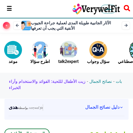
سخر
الآثار الجانبية طويلة المدى لعملية جراحة الجيوب
الأنفية التي يجب أن تعرفها
لاصطناعي
سؤال وجواب
talk2expert
اطرح سؤالا
موعد
بات
-
نصائح الجمال
-
زيت الأطفال لللحية: الفوائد والاستخدام وآراء
الخبراء
هدى
دليل نصائح الجمال
بواسطة verywel fit