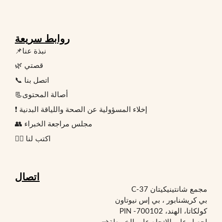
روابط سريعة
📌نبذة عنا
🌿 قصتي
📞 اتصل بنا
📃أصالة المحتوى
❗ إخلاء المسؤولية عن الصحة واللياقة البدنية
👥 مجلس مراجعة الخبراء
✍🏻 اكتب لنا
اتصال
مجمع شانتينيكيتان C-37
بي كريشنابور ، بي إس نيوتاون
كولكاتا، الهند، PIN -700102