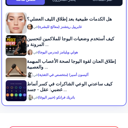
هل الكدمات طبيعية بعد إطلاق الليف العضلي؟
غابرييل ريتشنز (معالج للبشرة)
في
كيف أستخدم وضعيات اليوجا للملاكمين لتحسين
المرونة و ...
هولي ويليامز (مدرس اليوجا)
في
إطلاق العنان لقوة اليوجا لصحة الأعصاب المبهمة
والعصبية ...
أليسون أسيرا (متخصص في التغذية)
في
كيف ساعدني الوعي الشاكرات في كسر أنماط
غضبي: عقل - جسد ...
باتريك فرانكو (خبير اليوغا)
في