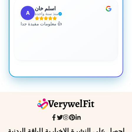
اسلم خان
A
منذ سنة واحدة
 من
معلومات مفيدة جدا 👍
جدا
احصل على النشرة الإخبارية للياقة البدنية