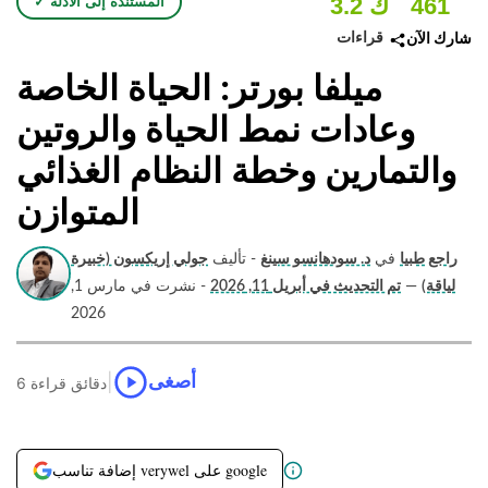
461
3.2 ك
✓ المستندة إلى الأدلة
قراءات
شارك الآن
ميلفا بورتر: الحياة الخاصة
وعادات نمط الحياة والروتين
والتمارين وخطة النظام الغذائي
المتوازن
راجع طبيا
في
د. سودهانسو سينغ
- تأليف
جولي إريكسون (خبيرة
لياقة)
—
تم التحديث في أبريل 11, 2026
- نشرت في مارس 1,
2026
|
أصغى
6 دقائق قراءة
إضافة تناسب verywel على google