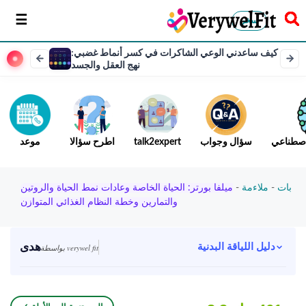
سخر
كيف ساعدني الوعي الشاكرات في كسر أنماط غضبي:
نهج العقل والجسد
لاصطناعي
سؤال وجواب
talk2expert
اطرح سؤالا
موعد
بات
-
ملاءمة
-
ميلفا بورتر: الحياة الخاصة وعادات نمط الحياة والروتين
والتمارين وخطة النظام الغذائي المتوازن
هدى
دليل اللياقة البدنية
بواسطة verywel fit