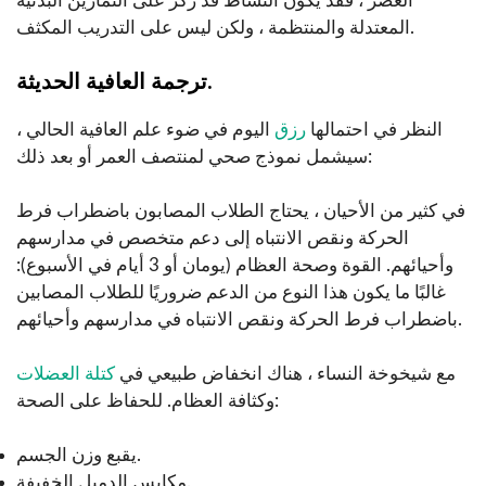
العصر ، فقد يكون النشاط قد ركز على التمارين البدنية
المعتدلة والمنتظمة ، ولكن ليس على التدريب المكثف.
ترجمة العافية الحديثة.
النظر في احتمالها
رزق
اليوم في ضوء علم العافية الحالي ،
سيشمل نموذج صحي لمنتصف العمر أو بعد ذلك:
في كثير من الأحيان ، يحتاج الطلاب المصابون باضطراب فرط
الحركة ونقص الانتباه إلى دعم متخصص في مدارسهم
وأحيائهم. القوة وصحة العظام (يومان أو 3 أيام في الأسبوع):
غالبًا ما يكون هذا النوع من الدعم ضروريًا للطلاب المصابين
باضطراب فرط الحركة ونقص الانتباه في مدارسهم وأحيائهم.
مع شيخوخة النساء ، هناك انخفاض طبيعي في
كتلة العضلات
وكثافة العظام. للحفاظ على الصحة:
يقبع وزن الجسم.
مكابس الدمبل الخفيفة.