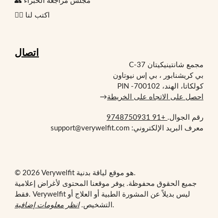
👥 مجلس مراجعة الخبراء
✍🏻 اكتب لنا
اتصال
مجمع شانتينيكيتان C-37
بي كريشنابور ، بي إس نيوتاون
كولكاتا، الهند، PIN -700102
احصل على الاتجاه على الخريطة
→
رقم الجوال.
+91 9748750931
معرف البريد الإلكتروني: support@verywelfit.com
© 2026 Verywelfit هو موقع لياقة بدنية.
جميع الحقوق محفوظة. يوفر موقعنا المحتوى لأغراض إعلامية
فقط. Verywelfit ليس بديلاً عن المشورة الطبية أو العلاج أو
.
التشخيص.
انظر معلومات إضافية