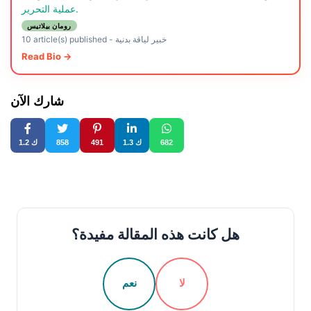
عملية التحرير.
رومان بيلاتيس
خبير لياقة بدنية
-
10 article(s) published
Read Bio →
شارك الآن
682
1.3 ك
491
858
1.2 ك
هل كانت هذه المقالة مفيدة؟
لا
نعم