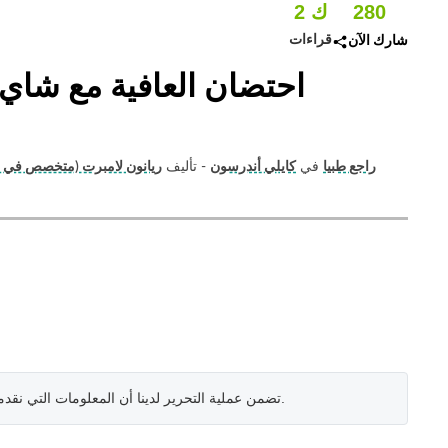
280
2 ك
قراءات
شارك الآن
احتضان العافية مع شاي د
راجع طبيا
في
كايلي أندرسون
- تأليف
ريانون لامبرت (متخصص في ال
.
تضمن عملية التحرير لدينا أن المعلومات التي نقد