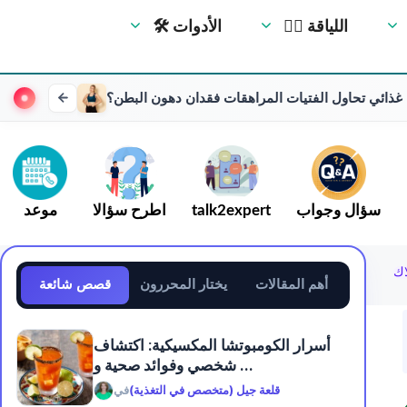
🏋️‍♀️ اللياقة
🛠 الأدوات
غذائي تحاول الفتيات المراهقات فقدان دهون البطن؟
سؤال وجواب
talk2expert
اطرح سؤالا
موعد
اك
أهم المقالات
يختار المحررون
قصص شائعة
أسرار الكومبوتشا المكسيكية: اكتشاف
شخصي وفوائد صحية و ...
قلعة جيل (متخصص في التغذية)
في