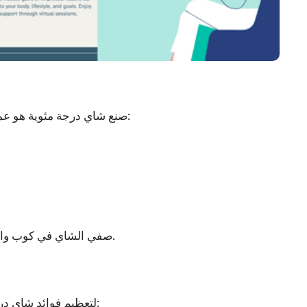
لتخمير الكأس المثالي:
صنع شاي درجة مئوية هو عمل
صفي الشاي في كوب واستمتعي بالحرارة ، أو اتركيه يبرد للحصول على نسخة مثلجة منعشة.
لتعظيم فوائد شاي درجة مئوية وتعزيز تجربتك بشكل عام، ضع في اعتبارك النصائح التالية: