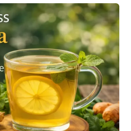
احماء الصدر للمبتدئين