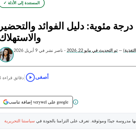
✓ المستندة إلى الأدلة
رجة مئوية: دليل الفوائد والتحضير
والاستهلاك
تغذية)
—
تم التحديث في مايو 22, 2026
- ناصر نشر في 9 أبريل 2026
|
أصغى
6 دقائق قراءة
إضافة تناسب verywel على google
مها مدروسة جيدًا وموثوقة. تعرف على التزامنا بالجودة في
سياستنا التحريرية