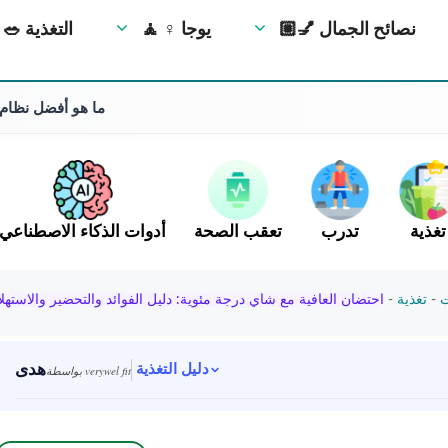
💅🏼 نصائح الجمال
🧘 ‍♀️ يوجا
🥗 التغذية
ما هو أفضل نظام 
تغذية
تدرب
تعقب الصحة
أدوات الذكاء الاصطناعي
ت
-
تغذية
-
احتضان العافية مع شاي درجة مئوية: دليل الفوائد والتحضير والاستهل
هدى
دليل التغذية
بواسطة verywel fit