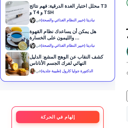
محلل اختبار الغدة الدرقية: فهم نتائج T3
و T4 و TSH
نباديتا (خبير النظام الغذائي والصحة)
في
هل يمكن أن يساعدك نظام القهوة
والليمون على الخسارة ...
نباديتا (خبير النظام الغذائي والصحة)
في
كشف النقاب عن الوهج المشع: الدليل
النهائي لفرك الجسم الأناناس
الدكتورة جوليا كارول (طبيبة جلدية)
في
إلهام في الحركة