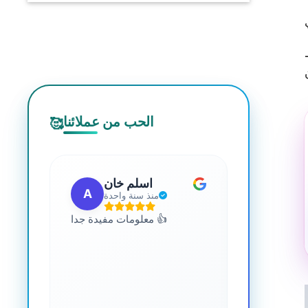
الحب من عملائنا
🥰
 مهب
اسلم خان
A
G
مضت
منذ سنة واحدة
للجميع. يمكنك
معلومات مفيدة جدا 👍
 المعرفة حول
صحة. رائع جدا