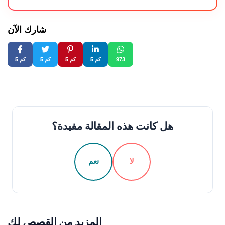
شارك الآن
973
5 كم
5 كم
5 كم
5 كم
هل كانت هذه المقالة مفيدة؟
لا
نعم
المزيد من القصص لك