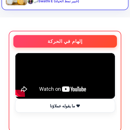
Swathi E (خبير نمط الحياة)
في
إلهام في الحركة
ما يقوله عملاؤنا ❤️