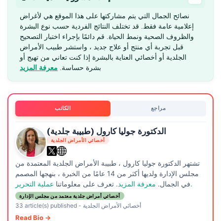
نصائح الجمال التي يتم مشاركتها على هذا الموقع هي لأغراض
إعلامية عامة فقط. قد تختلف النتائج الفردية حسب نوع البشرة
والظروف الصحية ونمط الحياة. قم دائمًا بإجراء اختبار التصحيح
قبل تجربة أي منتج أو علاج جديد ، واستشر طبيب الأمراض
الجلدية أو أخصائي العناية بالبشرة إذا كنت تعاني من تهيج أو
بشرة حساسة.
معرفة المزيد
مراجع
الكاتب
الدكتورة جوليا كارول (طبيبة جلدية)
أخصائي الأمراض الجلدية
تشتهر الدكتورة جوليا كارول ، طبيبة الأمراض الجلدية المعتمدة من
مجلس الإدارة ولديها أكثر من 14 عامًا من الخبرة ، بنهجها المصمم
عملية التحرير.
في الجمال.
معرفة المزيد
. تعرف على معلوماتنا
أخصائي أمراض جلدية معتمد من مجلس الإدارة
أخصائي الأمراض الجلدية
-
33 article(s) published
Read Bio →