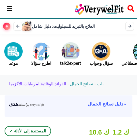
سخر
العلاج بالتبريد للسيلوليت: دليل شامل
لاصطناعي
سؤال وجواب
talk2expert
اطرح سؤالا
موعد
بات
-
نصائح الجمال
-
الفوائد الوقائية لمرطبات الأكزيما
هدى
دليل نصائح الجمال
بواسطة verywel fit
1.2 ك
10.6 ك
✓ المستندة إلى الأدلة