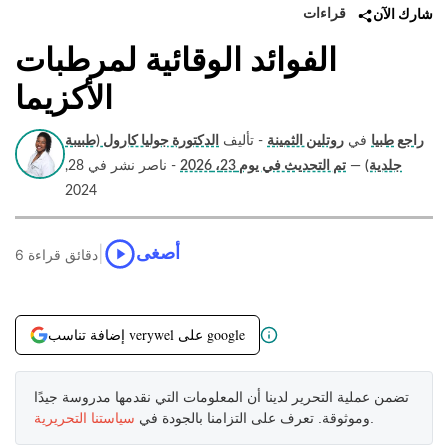
قراءات
شارك الآن
الفوائد الوقائية لمرطبات
الأكزيما
راجع طبيا
في
روتلين الثمينة
- تأليف
الدكتورة جوليا كارول (طبيبة
جلدية)
—
تم التحديث في يوم 23، 2026
- ناصر نشر في 28,
2024
|
أصغى
6 دقائق قراءة
إضافة تناسب verywel على google
تضمن عملية التحرير لدينا أن المعلومات التي نقدمها مدروسة جيدًا
.
وموثوقة. تعرف على التزامنا بالجودة في
سياستنا التحريرية