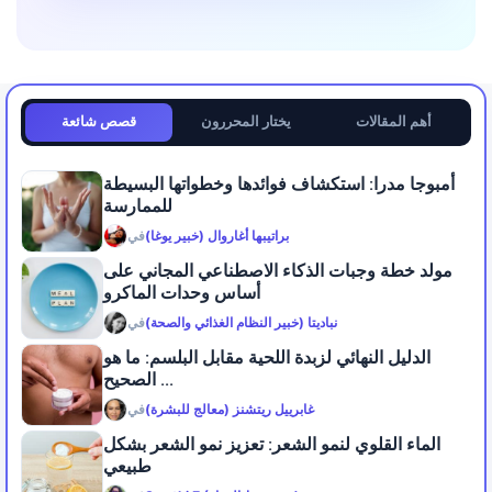
أهم المقالات
يختار المحررون
قصص شائعة
أمبوجا مدرا: استكشاف فوائدها وخطواتها البسيطة
للممارسة
براتيبها أغاروال (خبير يوغا)
في
مولد خطة وجبات الذكاء الاصطناعي المجاني على
أساس وحدات الماكرو
نباديتا (خبير النظام الغذائي والصحة)
في
الدليل النهائي لزبدة اللحية مقابل البلسم: ما هو
الصحيح ...
غابرييل ريتشنز (معالج للبشرة)
في
الماء القلوي لنمو الشعر: تعزيز نمو الشعر بشكل
طبيعي