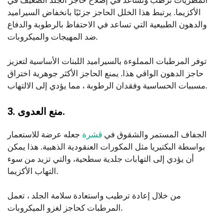
المطريات ترطب وتساعد في إصلاح حاجز الجلد الضعيف في
الأكزيما. يرتبط هذا الخلل الحاجز جزئيًا بانخفاض السيراميد
والدهون الطبيعية التي تساعد في الاحتفاظ بالرطوبة والدفاع
ضد المهيجات والميكروبات.
توفر المرطبات المملوءة بالسيراميد اللبنات الأساسية لتعزيز
حاجز الدهون الواقي هذا. يمنع الحاجز الأكثر جوهرية اختراق
مسببات الحساسية وفقدان الرطوبة ، مما يؤدي إلى الالتهاب.
3. منع العدوى.
الجفاف المستمر والشقوق في
قشرة
جعله عرضة للاستعمار
بواسطة البكتيريا مثل المكورات العنقودية الذهبية. هذا يمكن
أن يؤدي إلى التهابات جلدية سطحية، والتي تزيد من سوء
التهاب الأكزيما.
من خلال إعادة ترطيب واستعادة سلامة الجلد ، تعمل
المرطبات كحاجز لغزو الميكروبات.