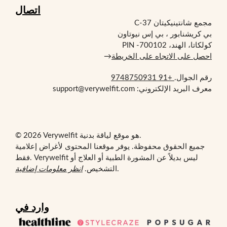
اتصال
مجمع شانتينيكيتان C-37
بي كريشنابور ، بي إس نيوتاون
كولكاتا، الهند، PIN -700102
احصل على الاتجاه على الخريطة
→
رقم الجوال.
+91 9748750931
معرف البريد الإلكتروني: support@verywelfit.com
© 2026 Verywelfit هو موقع لياقة بدنية.
جميع الحقوق محفوظة. يوفر موقعنا المحتوى لأغراض إعلامية
فقط. Verywelfit ليس بديلاً عن المشورة الطبية أو العلاج أو
.
التشخيص.
انظر معلومات إضافية
وارد في