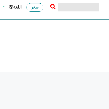
🌎اللغة
سخر
احماء الصدر للمبتدئين