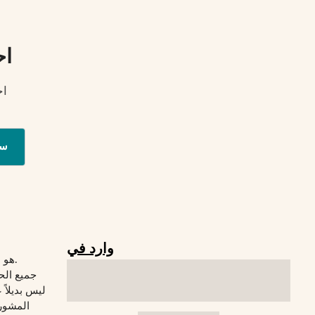
اح
اح
س
وارد في
© 2026 Verywelfit هو موقع لياقة بدنية.
جميع الح
المشورة