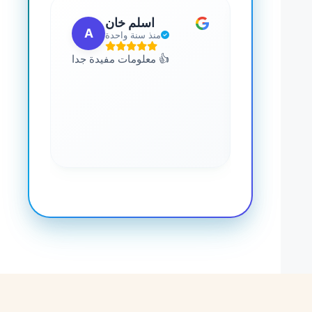
 مهب
اسلم خان
A
G
مضت
منذ سنة واحدة
للجميع. يمكنك
معلومات مفيدة جدا 👍
 المعرفة حول
صحة. رائع جدا