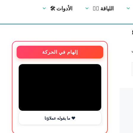
🏋️‍♀️ اللياقة
🛠 الأدوات
إلهام في الحركة
ما يقوله عملاؤنا ❤️