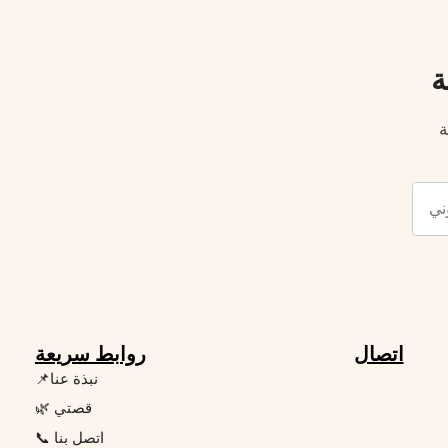
ة
ة
اتصال
روابط سريعة
📌نبذة عنا
🌿 قصتي
📞 اتصل بنا