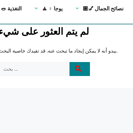
💅🏼 نصائح الجمال
🧘 ‍♀️ يوجا
🥗 التغذية
لم يتم العثور على شيء
يبدو أنه لا يمكن إيجاد ما تبحث عنه. قد تفيدك خاصية البحث.
تمارين يمكنك القيام بها أثناء الكذب 💪
تمرين بالطوب في المنزل 🔥