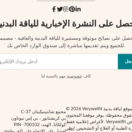
صل على النشرة الإخبارية للياقة البدني
صل على نصائح موثوقة ومستنيرة للياقة البدنية والعافية - مصمم
للجميع ويتم تقديمها مباشرة إلى صندوق الوارد الخاص بك.
جل
كاف
خصوصية
مهم بالنسبة لنا
مجمع شانتينيكيتان C-37
قوق محفوظة. يوفر موقعنا المحتوى
بي كريشنابور ، بي إس نيوتاون
لأغراض إعلامية فقط. Verywelfit ليس بديلاً عن
كولكاتا، الهند، PIN -700102
 الطبية أو العلاج أو التشخيص.
انظر
احصل على الاتجاه على الخريطة
→