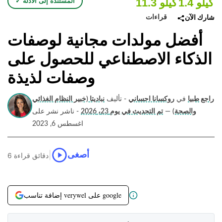
1.4 كيلو
11.3 كيلو
✓ المستندة إلى الأدلة
قراءات
شارك الآن
أفضل مولدات مجانية لوصفات
الذكاء الاصطناعي للحصول على
وصفات لذيذة
راجع طبيا
في
روكسانا احساني
- تأليف
نباديتا (خبير النظام الغذائي
والصحة)
—
تم التحديث في يوم 23، 2026
- ناشر نشر على
اغسطس 6, 2023
|
أصغى
6 دقائق قراءة
إضافة تناسب verywel على google