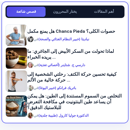
أهم المقالات
يختار المحررون
قصص شائعة
هل يمنع مكمل Chanca Pieda حصوات الكلى؟
نباديتا (خبير النظام الغذائي والصحة)
في
لماذا تحولت من السكر الأبيض إلى الجاغري: ما
يريده الخبراء ...
دارسي ج. شتاينر (أخصائي تغذية)
في
كيفية تحسين حركة الكتف: رحلتي الشخصية إلى
حركة خالية من الألم ...
باتريك فرانكو (خبير اليوغا)
في
التخلص من السموم المستندة إلى الطين: هل يمكن
أن يساعد طين البنتونيت في مكافحة التعرض
للبلاستيك الدقيق؟
الدكتورة جوليا كارول (طبيبة جلدية)
في