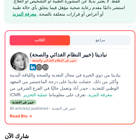
فقط. لا يعتبر بديلاً عن المشورة الطبية أو التشخيص أو العلاج.
استشر دائمًا مقدم رعاية صحية مؤهل فيما يتعلق بأي حالة طبية
أو أعراض أو قرارات متعلقة بالصحة.
معرفة المزيد
مراجع
الكاتب
نباديتا (خبير النظام الغذائي والصحة)
خبير في النظام الغذائي والصحة
نباديتا من ذوي الخبرة في مجال التغذية والصحة واللياقة البدنية
وأكثر من ذلك. حصلت نباديتا على درجة الماجستير من المعهد
الوطني للتغذية ، حيدر أباد وتعمل حاليًا في الفرع الشرقي من
عملية التحرير.
معرفة المزيد
. تعرف على معلوماتنا
ICMR.
خبير في التغذية
خبير في التغذية
-
86 article(s) published
Read Bio →
شارك الآن