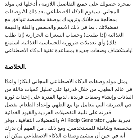
بمجرد حصولك على جميع التفاصيل اللازمة ، أدخلها في مولد
وصفات AI المجاني. سيقوم الذكاء الاصطناعي بعد ذلك
بمعالجة مدخلاتك وتزويدك بوصفة مخصصة تتوافق مع
تفضيلاتك ، بما في ذلك الاسم والحصص والفئة والقيمة
الغذائية (إذا طلبت) وحساب السعرات الحرارية (إذا طلب
ذلك) وأي تعديلات ضرورية للحساسية الغذائية. استمتع
باستكشاف وصفات جديدة بمساعدة تقنية الذكاء الاصطناعي!
الخلاصة.
يمثل مولد وصفات الذكاء الاصطناعي المجاني ابتكارًا واعدًا
في عالم الطهي. من خلال قدرتها على تحليل كميات هائلة من
البيانات وإنشاء وصفات فريدة ، لديها القدرة على إحداث ثورة
في الطريقة التي نتعامل بها مع الطهي وإعداد الطعام. بفضل
قدرته على تلبية التفضيلات الفردية والقيود الغذائية
والتفضيلات الثقافية ، يوفر AI Recip Generator تجربة طهي
مخصصة وشاملة للمستخدمين. ومع ذلك ، من المهم أن ندرك
أنه في حين أن منشئ وصفات الذكاء الاصطناعي يمكن أن