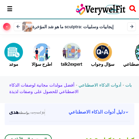
سخر
ما هو شد المؤخرة sculptra: إيجابيات وسلبيات
لاصطناعي
سؤال وجواب
talk2expert
اطرح سؤالا
موعد
بات
-
أدوات الذكاء الاصطناعي
-
أفضل مولدات مجانية لوصفات الذكاء
الاصطناعي للحصول على وصفات لذيذة
هدى
دليل أدوات الذكاء الاصطناعي
بواسطة verywel fit