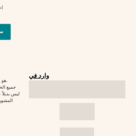
اح
س
وارد في
© 2026 Verywelfit هو موقع لياقة بدنية.
جميع الح
المشورة