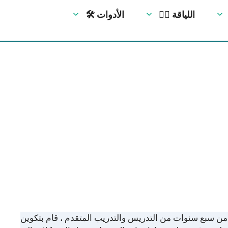
🏋️‍♀️ اللياقة
🛠 الأدوات
 من سبع سنوات من التدريس والتدريب المتقدم ، قام بتكوين