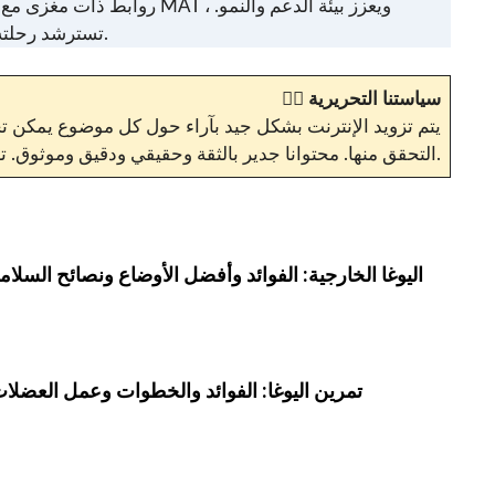
روابط ذات مغزى مع الطلا
تسترشد رحلته في اليوجا بالحب والاحترام للفن ، واحتضان جوهرها الشامل. انضم إليه على السجادة للحصول على تجربة يوغا تحويلية ومثرية.
سياستنا التحريرية
✍🏼
يتم تزويد الإنترنت بشكل جيد بآراء حول كل موضوع يمكن تخي
.
التحقق منها. محتوانا جدير بالثقة وحقيقي ودقيق وموثوق.
اليوغا الخارجية: الفوائد وأفضل الأوضاع ونصائح السلامة
تمرين اليوغا: الفوائد والخطوات وعمل العضلات 