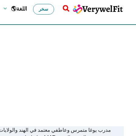
🌎اللغة
سخر
مدرب يوغا متمرس وعاطفي معتمد في الهند والولايات ال