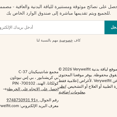
صل على نصائح موثوقة ومستنيرة للياقة البدنية والعافية - مصمم
للجميع ويتم تقديمها مباشرة إلى صندوق الوارد الخاص بك.
جل
كاف
خصوصية
مهم بالنسبة لنا
مجمع شانتينيكيتان C-37
قوق محفوظة. يوفر موقعنا المحتوى
بي كريشنابور ، بي إس نيوتاون
لأغراض إعلامية فقط. Verywelfit ليس بديلاً عن
كولكاتا، الهند، PIN -700102
 الطبية أو العلاج أو التشخيص.
انظر
احصل على الاتجاه على الخريطة
→
.
معلومات إضافية
رقم الجوال.
+91 9748750931
معرف البريد الإلكتروني: support@verywelfit.com