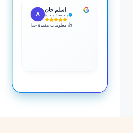
 مهب
اسلم خان
A
G
مضت
منذ سنة واحدة
للجميع. يمكنك
معلومات مفيدة جدا 👍
 المعرفة حول
صحة. رائع جدا