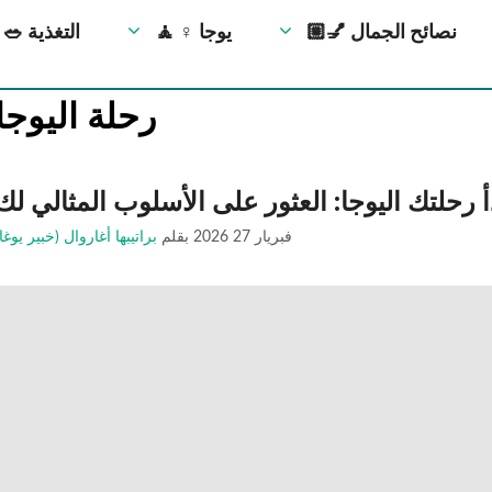
💅🏼 نصائح الجمال
🧘 ‍♀️ يوجا
🥗 التغذية
رحلة اليوجا
أ رحلتك اليوجا: العثور على الأسلوب المثالي لك
فبريار 27 2026
بقلم
براتيبها أغاروال (خبير يوغا)
تمارين يمكنك القيام بها أثناء الكذب 💪
تمرين بالطوب في المنزل 🔥