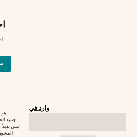
اح
اح
س
وارد في
© 2026 Verywelfit هو موقع لياقة بدنية.
جميع الح
المشورة