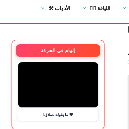
🏋️‍♀️ اللياقة
🛠 الأدوات
إلهام في الحركة
ما يقوله عملاؤنا ❤️