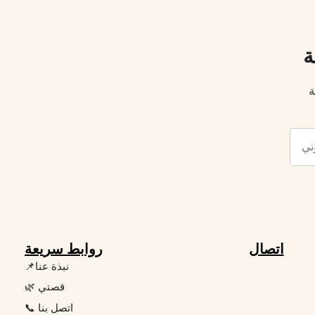
ة
ة
اتصال
روابط سريعة
📌نبذة عنا
🌿 قصتي
📞 اتصل بنا