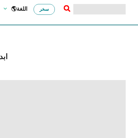
🌎اللغة
سخر
ابد
احماء الصدر للمبتدئين