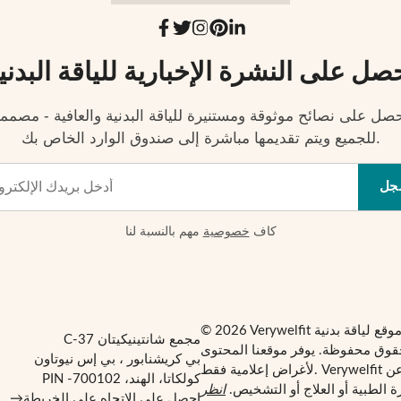
صل على النشرة الإخبارية للياقة البدني
صل على نصائح موثوقة ومستنيرة للياقة البدنية والعافية - مصمم
للجميع ويتم تقديمها مباشرة إلى صندوق الوارد الخاص بك.
جل
كاف
خصوصية
مهم بالنسبة لنا
مجمع شانتينيكيتان C-37
قوق محفوظة. يوفر موقعنا المحتوى
بي كريشنابور ، بي إس نيوتاون
لأغراض إعلامية فقط. Verywelfit ليس بديلاً عن
كولكاتا، الهند، PIN -700102
 الطبية أو العلاج أو التشخيص.
انظر
احصل على الاتجاه على الخريطة
→