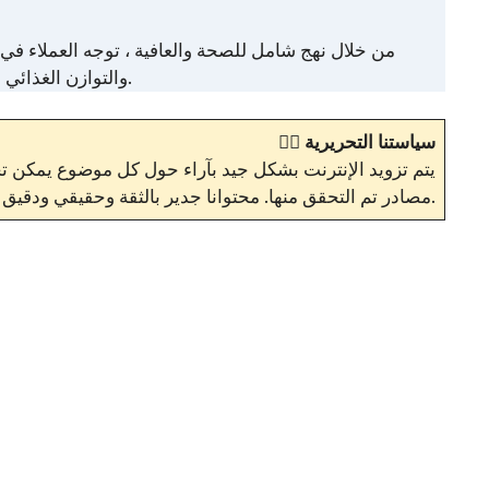
والتوازن الغذائي والرفاهية بشكل عام. مجموعة مهارات كيمبرلي المتنوعة تضعها كمورد موثوق به في السعي وراء أسلوب حياة أكثر صحة وتوازنًا.
سياستنا التحريرية
✍🏼
يتم تزويد الإنترنت بشكل جيد بآراء حول كل موضوع يمكن تخي
.
مصادر تم التحقق منها. محتوانا جدير بالثقة وحقيقي ودقي