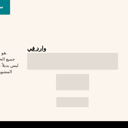
س
وارد في
© 2026 Verywelfit هو موقع لياقة بدنية.
جميع الح
المشورة