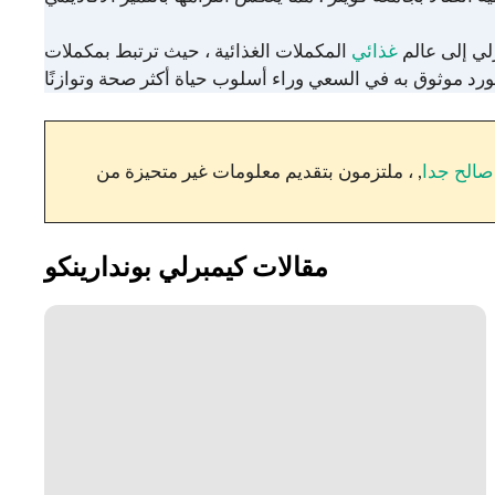
لي إلى عالم
غذائي
المكملات الغذائية ، حيث ترتبط بمكملات Popeye’s Canada. من خلال نهج شامل للصحة والعافية ، توجه العملاء في رحلاتهم لتحقيق اللياقة البدنية
صالح جدا
, ، ملتزمون بتقديم معلومات غير متحيزة من
مقالات كيمبرلي بوندارينكو