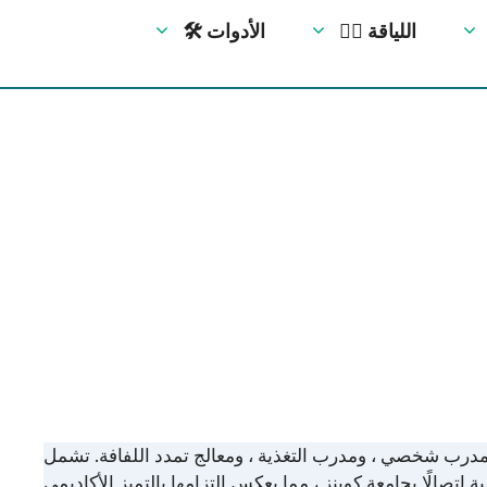
🏋️‍♀️ اللياقة
🛠 الأدوات
 ومدرب شخصي ، ومدرب التغذية ، ومعالج تمدد اللفافة. تشمل