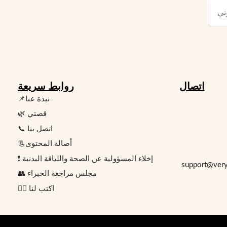
اتصال
روابط سريعة
📌نبذة عنا
🌿 قصتي
📞 اتصل بنا
📃أصالة المحتوى
❗ إخلاء المسؤولية عن الصحة واللياقة البدنية
👥 مجلس مراجعة الخبراء
✍🏻 اكتب لنا