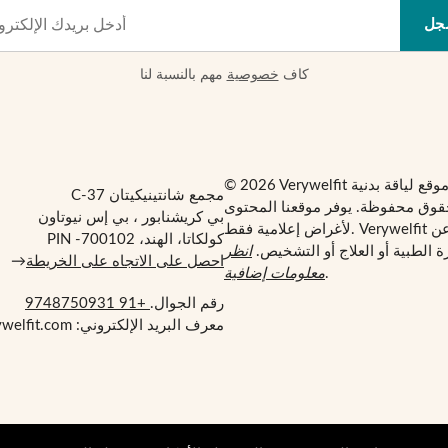
جل
كاف
خصوصية
مهم بالنسبة لنا
مجمع شانتينيكيتان C-37
قوق محفوظة. يوفر موقعنا المحتوى
بي كريشنابور ، بي إس نيوتاون
لأغراض إعلامية فقط. Verywelfit ليس بديلاً عن
كولكاتا، الهند، PIN -700102
 الطبية أو العلاج أو التشخيص.
انظر
احصل على الاتجاه على الخريطة
→
.
معلومات إضافية
رقم الجوال.
+91 9748750931
معرف البريد الإلكتروني: support@verywelfit.com