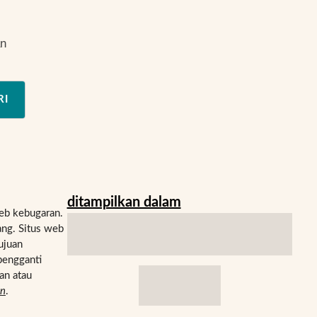
an
RI
ditampilkan dalam
eb kebugaran.
ng. Situs web
ujuan
pengganti
an atau
an
.