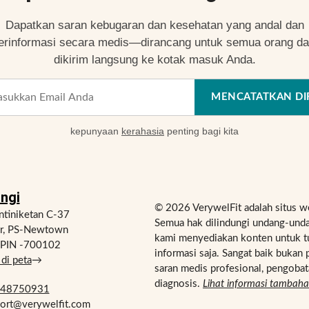
Dapatkan saran kebugaran dan kesehatan yang andal dan
erinformasi secara medis—dirancang untuk semua orang d
dikirim langsung ke kotak masuk Anda.
MENCATATKAN DI
kepunyaan
kerahasia
penting bagi kita
ngi
© 2026 VerywelFit adalah situs w
tiniketan C-37
Semua hak dilindungi undang-unda
ur, PS-Newtown
kami menyediakan konten untuk t
, PIN -700102
informasi saja. Sangat baik bukan 
di peta
→
saran medis profesional, pengobat
diagnosis.
Lihat informasi tambah
748750931
port@verywelfit.com