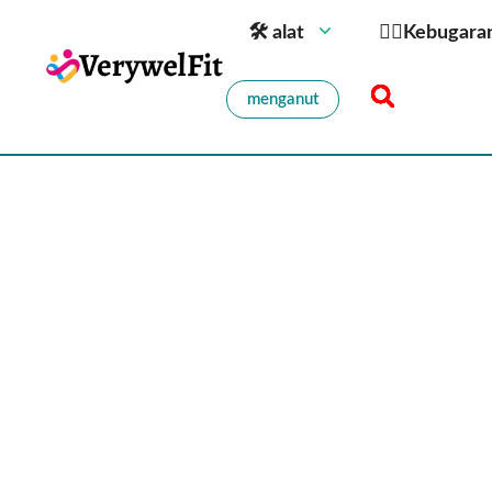
🛠 alat
🏋️‍♀️Kebugara
menganut