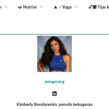
n
🥗 Nutrisi
🧘 ‍♀️Yoga
💅🏼 Tips 
pengarang
Kimberly Bondarenko,
penulis kebugaran