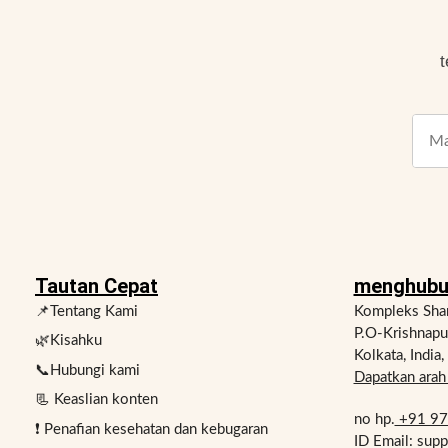
t
Tautan Cepat
menghubu
📌Tentang Kami
Kompleks Shan
P.O-Krishnap
🌿Kisahku
Kolkata, India
📞Hubungi kami
Dapatkan arah 
📃 Keaslian konten
no hp.
+91 9
❗ Penafian kesehatan dan kebugaran
ID Email: sup