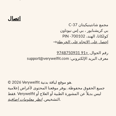
اتصال
مجمع شانتينيكيتان C-37
بي كريشنابور ، بي إس نيوتاون
كولكاتا، الهند، PIN -700102
احصل على الاتجاه على الخريطة
→
رقم الجوال.
+91 9748750931
معرف البريد الإلكتروني: support@verywelfit.com
© 2026 Verywelfit هو موقع لياقة بدنية.
جميع الحقوق محفوظة. يوفر موقعنا المحتوى لأغراض إعلامية
فقط. Verywelfit ليس بديلاً عن المشورة الطبية أو العلاج أو
.
التشخيص.
انظر معلومات إضافية