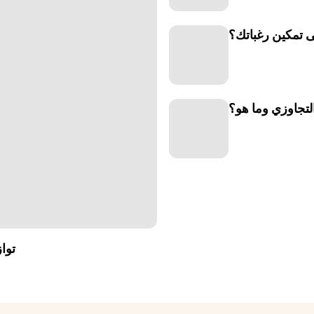
 تمكين رغباتك؟
التجاوزي وما هو؟
توا