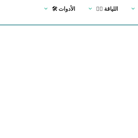
🏋️‍♀️ اللياقة
🛠 الأدوات