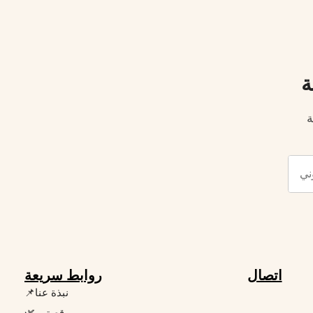
ة
ة
اتصال
روابط سريعة
📌نبذة عنا