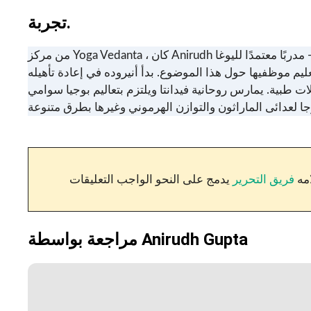
تجربة.
من مركز Yoga Vedanta ، كان Anirudh مدربًا معتمدًا لليوغا - RYT 200 - Yoga Alliance لمدة تسع سنوات. إن الأسانات التي يعلمها مليئة بالمبادئ العلاجية للشفاء ، مما يجعل الطلاب
 موظفيها حول هذا الموضوع. بدأ أنيروده في إعادة تأهيله
 طبية. يمارس روحانية فيدانتا ويلتزم بتعاليم بوجيا سوامي
امه
فريق التحرير
يدمج على النحو الواجب التعليقات
مراجعة بواسطة Anirudh Gupta