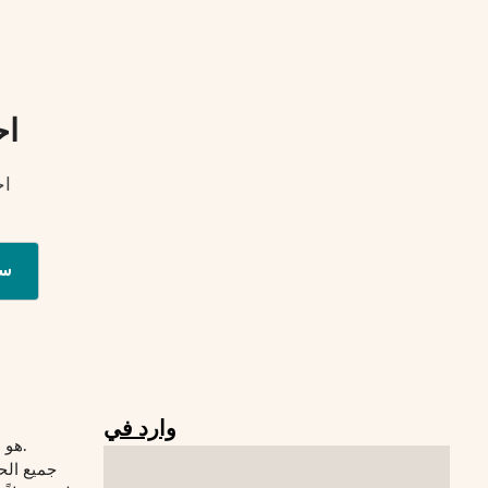
اح
اح
س
وارد في
© 2026 Verywelfit هو موقع لياقة بدنية.
جميع الح