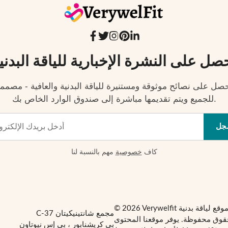
صل على النشرة الإخبارية للياقة البدني
صل على نصائح موثوقة ومستنيرة للياقة البدنية والعافية - مصمم
للجميع ويتم تقديمها مباشرة إلى صندوق الوارد الخاص بك.
جل
كاف
خصوصية
مهم بالنسبة لنا
مجمع شانتينيكيتان C-37
قوق محفوظة. يوفر موقعنا المحتوى
بي كريشنابور ، بي إس نيوتاون