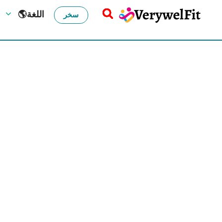
🌎اللغة
سخر