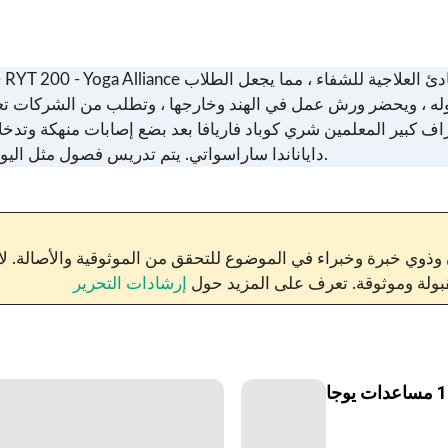
 ، ويحضر ورش عمل في الهند وخارجها ، وتطلب من الشركات تعليم
 كبير المعلمين شري كوباد فاريافا بعد بضع إصابات منهكة وتدخلات
داياناندا ساراسواتي. يتم تدريس فصول مثل اليوجا لعدائى الماراثون والتوازن الهرموني وغيرها بطرق متنوعة.
ون وذوي خبرة وخبراء في الموضوع للتحقق من الموثوقية والأصالة. ل
بولة وموثوقة. تعرف على المزيد حول
إرشادات التحرير