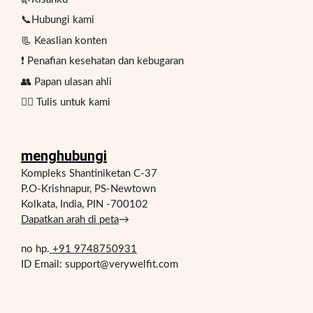
📞Hubungi kami
📃 Keaslian konten
❗ Penafian kesehatan dan kebugaran
👥 Papan ulasan ahli
✍🏻 Tulis untuk kami
menghubungi
Kompleks Shantiniketan C-37
P.O-Krishnapur, PS-Newtown
Kolkata, India, PIN -700102
Dapatkan arah di peta
→
no hp.
+91 9748750931
ID Email: support@verywelfit.com