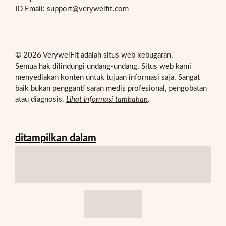
ID Email: support@verywelfit.com
© 2026 VerywelFit adalah situs web kebugaran.
Semua hak dilindungi undang-undang. Situs web kami
menyediakan konten untuk tujuan informasi saja. Sangat
baik bukan pengganti saran medis profesional, pengobatan
atau diagnosis.
Lihat informasi tambahan
.
ditampilkan dalam