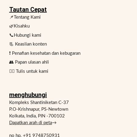
Tautan Cepat
📌Tentang Kami
🌿Kisahku
📞Hubungi kami
📃 Keaslian konten
❗ Penafian kesehatan dan kebugaran
👥 Papan ulasan ahli
✍🏻 Tulis untuk kami
menghubungi
Kompleks Shantiniketan C-37
P.O-Krishnapur, PS-Newtown
Kolkata, India, PIN -700102
Dapatkan arah di peta
→
no hp.
+91 9748750931