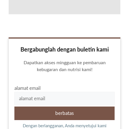
Bergabunglah dengan buletin kami
Dapatkan akses mingguan ke pembaruan
kebugaran dan nutrisi kami!
alamat email
Dengan berlangganan, Anda menyetujui kami