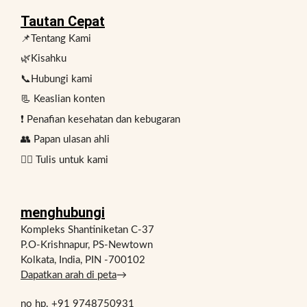
Tautan Cepat
📌Tentang Kami
🌿Kisahku
📞Hubungi kami
📃 Keaslian konten
❗ Penafian kesehatan dan kebugaran
👥 Papan ulasan ahli
✍🏻 Tulis untuk kami
menghubungi
Kompleks Shantiniketan C-37
P.O-Krishnapur, PS-Newtown
Kolkata, India, PIN -700102
Dapatkan arah di peta
→
no hp.
+91 9748750931