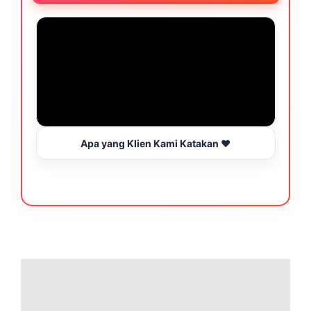
Apa yang Klien Kami Katakan ❤️
B