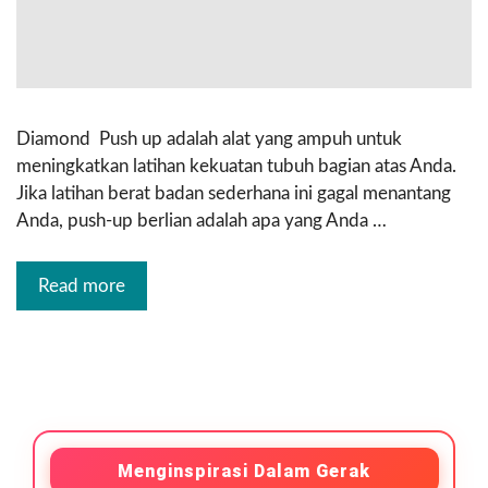
Diamond ‍‌‍‍‌‍‌‍‍‍ Push up adalah alat yang ampuh untuk
meningkatkan latihan kekuatan tubuh bagian atas Anda.
Jika latihan berat badan sederhana ini gagal menantang
Anda, push-up berlian adalah apa yang Anda …
Read more
Menginspirasi Dalam Gerak