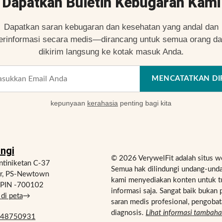
Dapatkan Buletin Kebugaran Kami
Dapatkan saran kebugaran dan kesehatan yang andal dan
erinformasi secara medis—dirancang untuk semua orang d
dikirim langsung ke kotak masuk Anda.
MENCATATKAN DI
kepunyaan
kerahasia
penting bagi kita
ngi
© 2026 VerywelFit adalah situs w
tiniketan C-37
Semua hak dilindungi undang-unda
ur, PS-Newtown
kami menyediakan konten untuk t
, PIN -700102
informasi saja. Sangat baik bukan 
di peta
→
saran medis profesional, pengobat
diagnosis.
Lihat informasi tambah
748750931