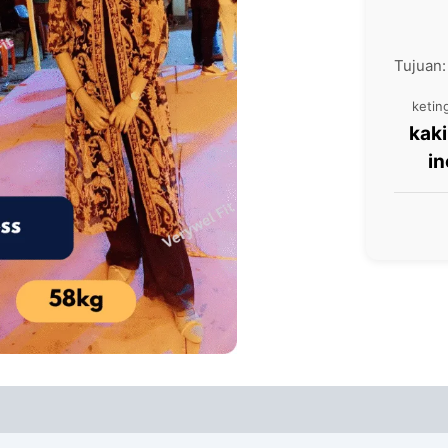
Tujuan
ketin
5 kak
in