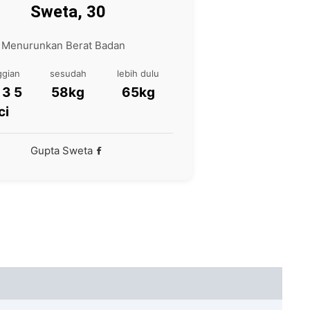
Sweta, 30
: Menurunkan Berat Badan
ggian
sesudah
lebih dulu
i 3
58kg
65kg
ci
Gupta Sweta