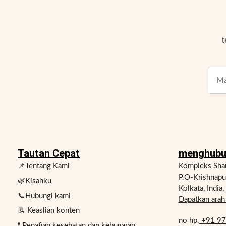
t
Tautan Cepat
menghubu
📌Tentang Kami
Kompleks Shan
P.O-Krishnap
🌿Kisahku
Kolkata, India
📞Hubungi kami
Dapatkan arah 
📃 Keaslian konten
no hp.
+91 9
❗ Penafian kesehatan dan kebugaran