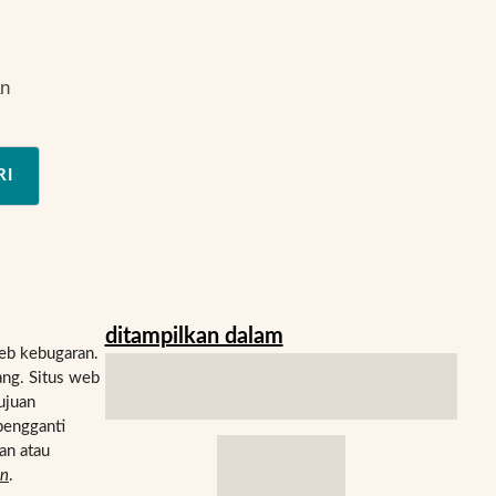
an
RI
ditampilkan dalam
eb kebugaran.
ng. Situs web
ujuan
pengganti
an atau
an
.