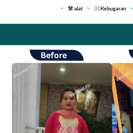
🛠 alat
🏋️‍♀️Kebugaran