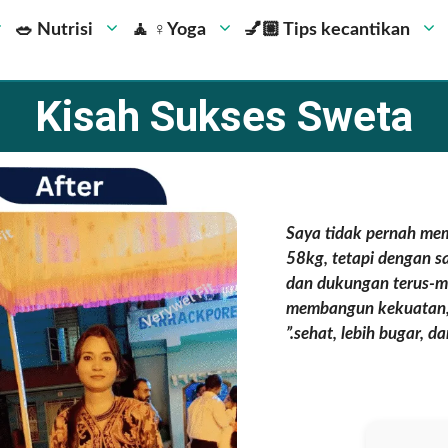
🥗 Nutrisi
🧘 ‍♀️Yoga
💅🏼 Tips kecantikan
Kisah Sukses Sweta
“Saya tidak pernah me
58kg, tetapi dengan s
dan dukungan terus-m
membangun kekuatan, 
sehat, lebih bugar, da