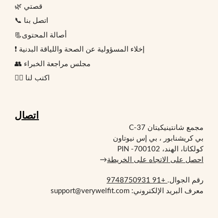
🌿 قصتي
📞 اتصل بنا
📃أصالة المحتوى
❗ إخلاء المسؤولية عن الصحة واللياقة البدنية
👥 مجلس مراجعة الخبراء
✍🏻 اكتب لنا
اتصال
مجمع شانتينيكيتان C-37
بي كريشنابور ، بي إس نيوتاون
كولكاتا، الهند، PIN -700102
احصل على الاتجاه على الخريطة
→
رقم الجوال.
+91 9748750931
معرف البريد الإلكتروني: support@verywelfit.com