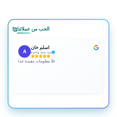
الحب من عملائنا
🥰
اسلم خان
A
منذ سنة واحدة
 من
معلومات مفيدة جدا 👍
جدا