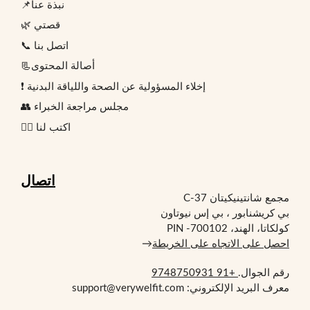
📌نبذة عنا
🌿 قصتي
📞 اتصل بنا
📃أصالة المحتوى
❗ إخلاء المسؤولية عن الصحة واللياقة البدنية
👥 مجلس مراجعة الخبراء
✍🏻 اكتب لنا
اتصال
مجمع شانتينيكيتان C-37
بي كريشنابور ، بي إس نيوتاون
كولكاتا، الهند، PIN -700102
احصل على الاتجاه على الخريطة
→
رقم الجوال.
+91 9748750931
معرف البريد الإلكتروني: support@verywelfit.com