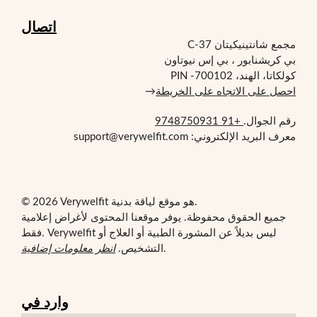
اتصال
مجمع شانتينيكيتان C-37
بي كريشنابور ، بي إس نيوتاون
كولكاتا، الهند، PIN -700102
احصل على الاتجاه على الخريطة
→
رقم الجوال.
+91 9748750931
معرف البريد الإلكتروني: support@verywelfit.com
© 2026 Verywelfit هو موقع لياقة بدنية.
جميع الحقوق محفوظة. يوفر موقعنا المحتوى لأغراض إعلامية
فقط. Verywelfit ليس بديلاً عن المشورة الطبية أو العلاج أو
.
التشخيص.
انظر معلومات إضافية
وارد في