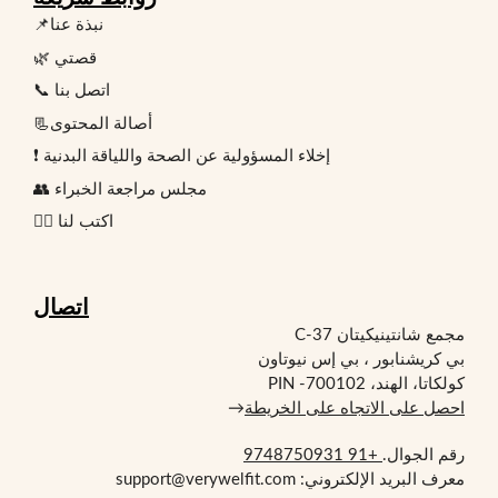
📌نبذة عنا
🌿 قصتي
📞 اتصل بنا
📃أصالة المحتوى
❗ إخلاء المسؤولية عن الصحة واللياقة البدنية
👥 مجلس مراجعة الخبراء
✍🏻 اكتب لنا
اتصال
مجمع شانتينيكيتان C-37
بي كريشنابور ، بي إس نيوتاون
كولكاتا، الهند، PIN -700102
احصل على الاتجاه على الخريطة
→
رقم الجوال.
+91 9748750931
معرف البريد الإلكتروني: support@verywelfit.com