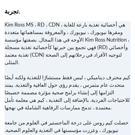
تجربة.
Kim Ross MS ، RD ، CDN ، هي أخصائية تغذية بارعة للغاية
ومقرها نيويورك ، نيويورك ، والمعروفة بمساهماتها متعددة
الأوجه في هذا المجال. بصفتها مؤسسة Kim Ross Nutrition ،
فهي تجمع بين خبرتها كأخصائية تغذية مسجلة (RD) وأخصائي
تغذية معتمد (CDN) لتوجيه الأفراد في رحلاتهم إلى الصحة
المثلى.
كيم محترف ديناميكي ، ليس فقط مستشارًا للتغذية ولكنه أيضًا
متحدث عام متمرس ، يقدم رؤى حول العافية والتغذية. يمتد
التزامها إلى إنشاء برامج صحية مؤثرة مصممة خصيصًا
للاحتياجات الفردية. بالإضافة إلى التغذية ، كيم هي معلمة تأمل
معتمدة ، تدمج ممارسات الرفاهية الشاملة في نهجها.
حصلت كيم روس على درجة الماجستير في العلوم من جامعة
نيويورك ، وعززت مؤسستها في التغذية والعلوم الصحية.