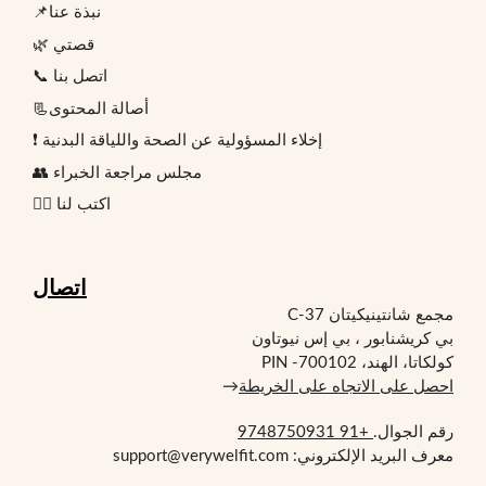
📌نبذة عنا
🌿 قصتي
📞 اتصل بنا
📃أصالة المحتوى
❗ إخلاء المسؤولية عن الصحة واللياقة البدنية
👥 مجلس مراجعة الخبراء
✍🏻 اكتب لنا
اتصال
مجمع شانتينيكيتان C-37
بي كريشنابور ، بي إس نيوتاون
كولكاتا، الهند، PIN -700102
احصل على الاتجاه على الخريطة
→
رقم الجوال.
+91 9748750931
معرف البريد الإلكتروني: support@verywelfit.com