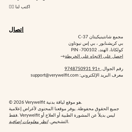
✍🏻 اكتب لنا
اتصال
مجمع شانتينيكيتان C-37
بي كريشنابور ، بي إس نيوتاون
كولكاتا، الهند، PIN -700102
احصل على الاتجاه على الخريطة
→
رقم الجوال.
+91 9748750931
معرف البريد الإلكتروني: support@verywelfit.com
© 2026 Verywelfit هو موقع لياقة بدنية.
جميع الحقوق محفوظة. يوفر موقعنا المحتوى لأغراض إعلامية
فقط. Verywelfit ليس بديلاً عن المشورة الطبية أو العلاج أو
.
التشخيص.
انظر معلومات إضافية