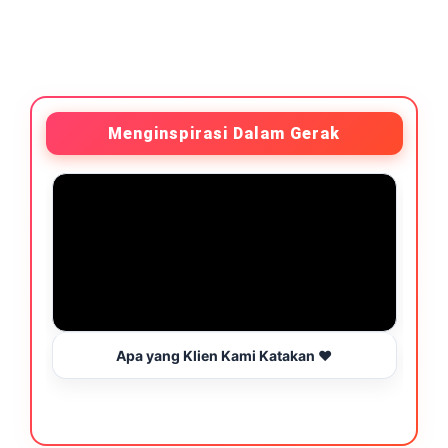
Menginspirasi Dalam Gerak
Apa yang Klien Kami Katakan ❤️
B