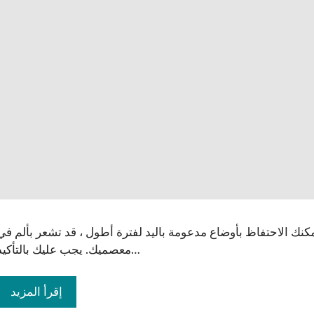
سانتانو موخيرجي
غولام
S
2 سنوات مضت
2 سنوات 
جزء مفيد جدا من المحتوى
إنه مفيد للغاية 
المفيد والمفيد
اكتساب المزيد من
ال
مكنك الاحتفاظ بأوضاع مدعومة باليد لفترة أطول ، قد تشعر بألم في
معصميك. يجب عليك بالتأكيد…
إقرأ المزيد