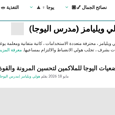
💅🏼 نصائح الجمال
🧘 ‍♀️ يوجا
🥗 التغذية
ي ويليامز (مدرس اليوجا)
ليامز ، محترفة متعددة الاستخدامات ، كاتبة متفانية ومعلمة يوغا (RYT-200) ومقرها فيينا ، فيرجينيا. بعد أن خدمت ف
ت بشرف ، تجلب هولي الانضباط والالتزام بمساعيها.
معرفة المزيد
ات اليوجا للملاكمين لتحسين المرونة والقوة
مايو 18 2026
بقلم
هولي ويليامز (مدرس اليوجا)
تمارين يمكنك القيام بها أثناء الكذب 💪
تمرين بالطوب في المنزل 🔥