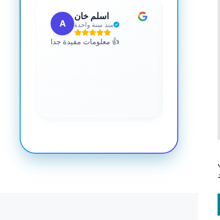
 مهب
اسلم خان
A
G
مضت
منذ سنة واحدة
للجميع. يمكنك
معلومات مفيدة جدا 👍
 المعرفة حول
صحة. رائع جدا