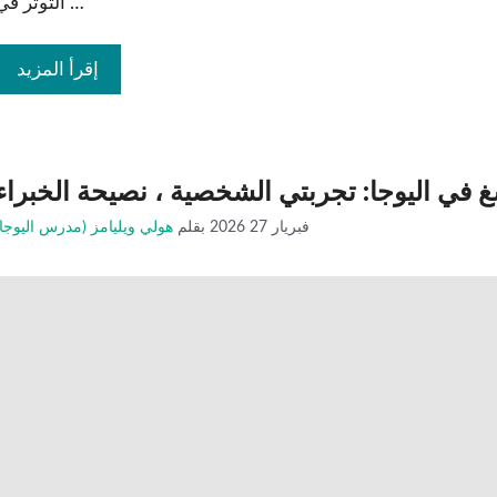
التوتر في …
إقرأ المزيد
سغ في اليوجا: تجربتي الشخصية ، نصيحة الخبراء
فبريار 27 2026
بقلم
هولي ويليامز (مدرس اليوجا)