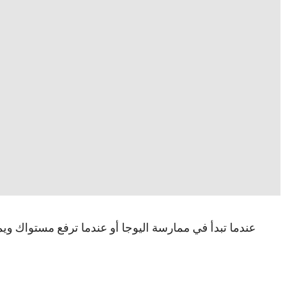
عندما تبدأ في ممارسة اليوجا أو عندما ترفع مستواك وي