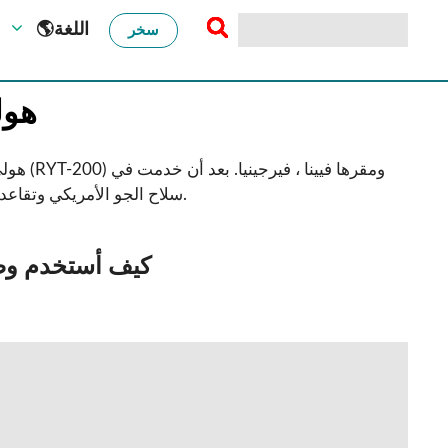
🌎اللغة
سخر
هول
هولي وي
.
سلاح الجو الأمريكي وتقاعد
كيف أستخدم وضعي
احماء الصدر للمبتدئين