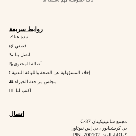
كاف
خصوصية
مهم بالنسبة لنا
روابط سريعة
📌نبذة عنا
🌿 قصتي
📞 اتصل بنا
📃أصالة المحتوى
❗ إخلاء المسؤولية عن الصحة واللياقة البدنية
👥 مجلس مراجعة الخبراء
✍🏻 اكتب لنا
اتصال
مجمع شانتينيكيتان C-37
بي كريشنابور ، بي إس نيوتاون
كولكاتا، الهند، PIN -700102