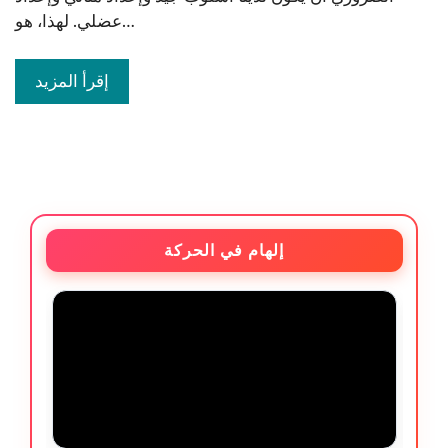
عضلي. لهذا، هو…
إقرأ المزيد
إلهام في الحركة