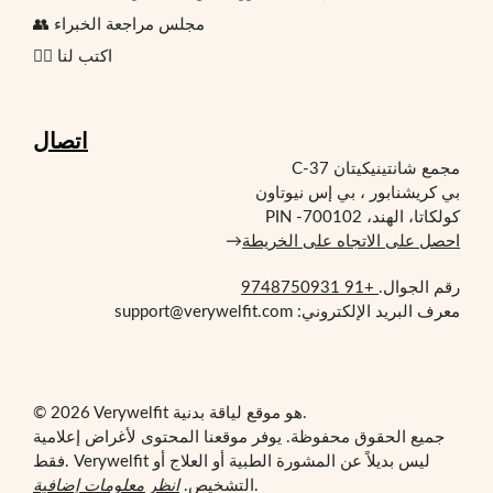
👥 مجلس مراجعة الخبراء
✍🏻 اكتب لنا
اتصال
مجمع شانتينيكيتان C-37
بي كريشنابور ، بي إس نيوتاون
كولكاتا، الهند، PIN -700102
احصل على الاتجاه على الخريطة
→
رقم الجوال.
+91 9748750931
معرف البريد الإلكتروني: support@verywelfit.com
© 2026 Verywelfit هو موقع لياقة بدنية.
جميع الحقوق محفوظة. يوفر موقعنا المحتوى لأغراض إعلامية
فقط. Verywelfit ليس بديلاً عن المشورة الطبية أو العلاج أو
.
التشخيص.
انظر معلومات إضافية