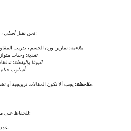
المحتوى في الفئات التالية:
نحن نقبل
أصلي ، م
: تمارين وزن الجسم ، تدريب المقاومة ، نصائح التدريب ، تصحيح الشكل ، خطط التمرين المنزلي.
ملاءمة
: وجبات متوازنة ، وصفات صحية ، مغذيات كبيرة ، تخطيط وجبات ، مكملات.
تغذية
: تدفقات اليوجا ، التنفس ، التأمل الموجه ، ممارسات الصحة العقلية.
اليوغا واليقظة
: إدارة الإجهاد ، الحياة الشاملة ، التعافي ، نظافة النوم.
أسلوب حياة ا
يجب ألا تكون المقالات ترويجية أو تخدم الذات بشكل مفرط. يجب أن يبلغ المحتوى وليس الإعلان.
ملاحظة:
للحفاظ على معايير التحرير الخاصة بنا، يرجى اتباع إرشادات المحتوى التالية:
(مثالي: 1500-2000 كلمة).
عدد 