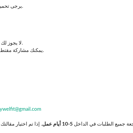
إذا كنت ترغب في عرضه مع مقالتك.
يرجى تحمي
لا يجوز لك إعادة نشر المقالة كاملة في أي مكان آخر بعد نشرها مباشرة.
يمكنك مشاركة مقتطف قصير (حتى 100 كلمة) مع رابط يعود إلى المنشور الأصلي.
ywelfit@gmail.com
عة جميع الطلبات في الداخل
5-10 أيام عمل