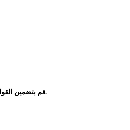
قم بتضمين القوائم والنقاط النقطية والنصائح القابلة للتنفيذ.