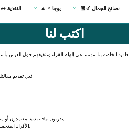
💅🏼 نصائح الجمال
🧘 ‍♀️ يوجا
🥗 التغذية
اكتب لنا
افية الخاصة بنا. مهمتنا هي إلهام القراء وتثقيفهم حول العيش 
.
قبل تقديم مقالتك
مدربون لياقة بدنية معتمدون أو مدربون يوغا أو خبراء تغذية أو مدربون صحيون أو كتّاب صحيون.
الأفراد المتحمسون الذين لديهم معرفة مثبتة أو خبرة مهنية في مجال العافية.