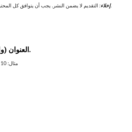
التقديم لا يضمن النشر. يجب أن يتوافق كل المحتوى مع قيم علامتنا التجارية وتوقعات الجمهور ومعايير الجودة.
إخلاء
:
العنوان (واضح ، صديقة لكبار المسئولين الاقتصاديين).
مثال: 10 تمارين فعالة لوزن الجسم لنحت العضلات الهزيلة في المنزل