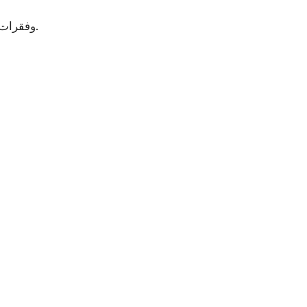
: استخدم عناوين واضحة (H2 ، H3) ، وفقرات قصيرة ، ونقاط نقطية. يجب أن تكون عمليات الإرسال جيدة التنظيم وقابلة للقراءة.