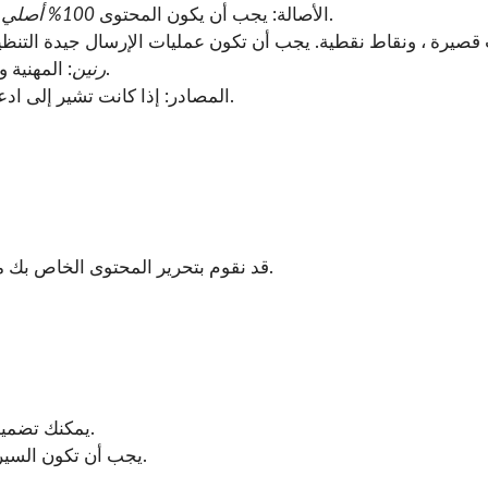
في مكان آخر ، بما في ذلك المدونات الشخصية.
الأصالة: يجب أن يكون المحتوى
100% أصلي
و
: المهنية والحديثة والإيجابية. تجنب المصطلحات أو اللغة شديدة التعقيد.
رنين
مع الروابط.
المصادر: إذا كانت تشير إلى اد
قد نقوم بتحرير المحتوى الخاص بك من أجل الوضوح والقواعد وتحسين محركات البحث والتنسيق.
.
يمكنك تضمي
, ، مكتوب بضمير الغائب.
يجب أن تكون السيرة