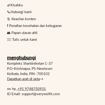
🌿Kisahku
📞Hubungi kami
📃 Keaslian konten
❗ Penafian kesehatan dan kebugaran
👥 Papan ulasan ahli
✍🏻 Tulis untuk kami
menghubungi
Kompleks Shantiniketan C-37
P.O-Krishnapur, PS-Newtown
Kolkata, India, PIN -700102
Dapatkan arah di peta
→
no hp.
+91 9748750931
ID Email: support@verywelfit.com