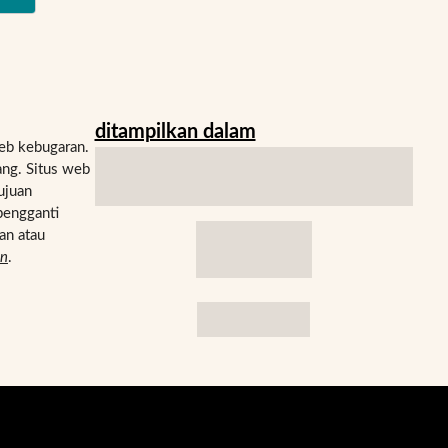
ditampilkan dalam
eb kebugaran.
ng. Situs web
ujuan
pengganti
an atau
an
.