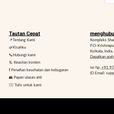
Tautan Cepat
menghubu
📌Tentang Kami
Kompleks Shan
P.O-Krishnap
🌿Kisahku
Kolkata, India
📞Hubungi kami
Dapatkan arah 
📃 Keaslian konten
no hp.
+91 9
❗ Penafian kesehatan dan kebugaran
ID Email: sup
👥 Papan ulasan ahli
✍🏻 Tulis untuk kami