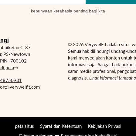
kepunyaan
kerahasia
penting bagi kita
ngi
© 2026 VerywelFit adalah situs w
tiniketan C-37
Semua hak dilindungi undang-unda
ur, PS-Newtown
kami menyediakan konten untuk t
, PIN -700102
informasi saja. Sangat baik bukan 
di peta
→
saran medis profesional, pengobat
diagnosis.
Lihat informasi tambah
748750931
port@verywelfit.com
peta situs
Syarat dan Ketentuan
Kebijakan Privasi