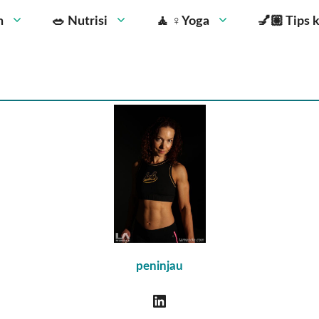
n
🥗 Nutrisi
🧘 ‍♀️Yoga
💅🏼 Tips 
peninjau