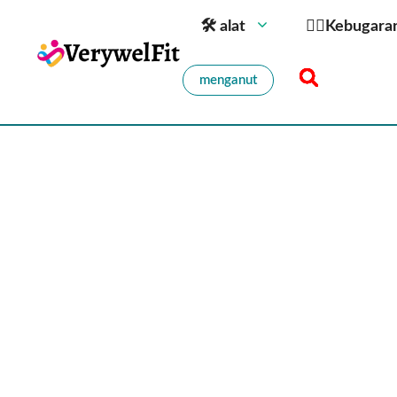
🛠 alat
🏋️‍♀️Kebugara
menganut