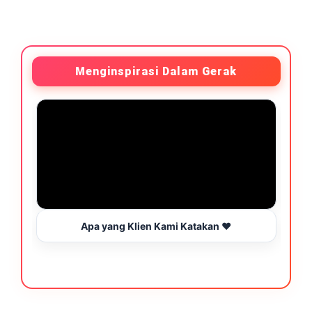
Menginspirasi Dalam Gerak
Apa yang Klien Kami Katakan ❤️
B