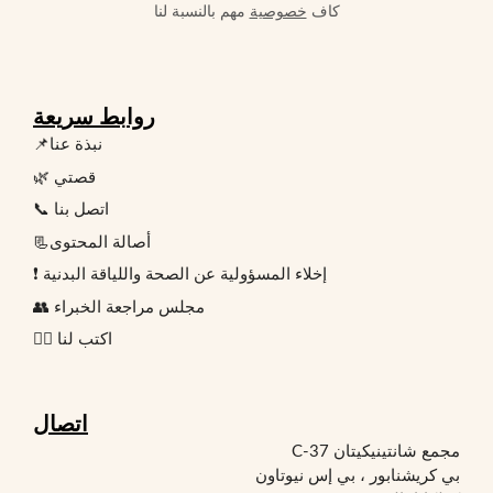
كاف
خصوصية
مهم بالنسبة لنا
روابط سريعة
📌نبذة عنا
🌿 قصتي
📞 اتصل بنا
📃أصالة المحتوى
❗ إخلاء المسؤولية عن الصحة واللياقة البدنية
👥 مجلس مراجعة الخبراء
✍🏻 اكتب لنا
اتصال
مجمع شانتينيكيتان C-37
بي كريشنابور ، بي إس نيوتاون