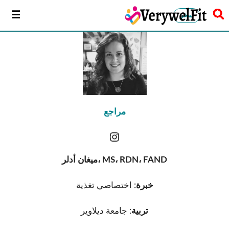
سخر
مراجع
ميغان أدلر، MS، RDN، FAND
خبرة
: اختصاصي تغذية
تربية
: جامعة ديلاوير