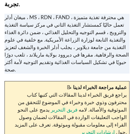
تجربة.
ميغان أدلر ، MS ، RDN ، FAND ، هي محترفة تغذية متميزة
تعمل حاليًا كمستشار التغذية الثاني في مركز سياسة التغذية
والترويج ، قسم التوجيه والتحليل الغذائي ، ضمن دائرة الغذاء
والتغذية التابعة لوزارة الزراعة الأمريكية. مع خلفية في علوم
التغذية من جامعة ديلاوير ، يجلب أدلر الخبرة والشغف لتعزيز
الصحة والرفاهية. مقرها في ديروود بولاية ماريلاند ، تلعب دورًا
حيويًا في تشكيل السياسات الغذائية وتقديم التوجيه لأمة أكثر
صحة.
عملية مراجعة الخبراء لدينا
📝
يراجع فريق الخبراء لدينا المقالات التي كتبها كتاب
محترفون وذوي خبرة وخبراء في الموضوع للتحقق من
الموثوقية والأصالة. لامه
فريق التحرير
يدمج على النحو
الواجب التعليقات الواردة في المقالات لضمان وصول
القراء إلى معلومات مقبولة وموثوقة. تعرف على المزيد
.
حول
إرشادات التحرير