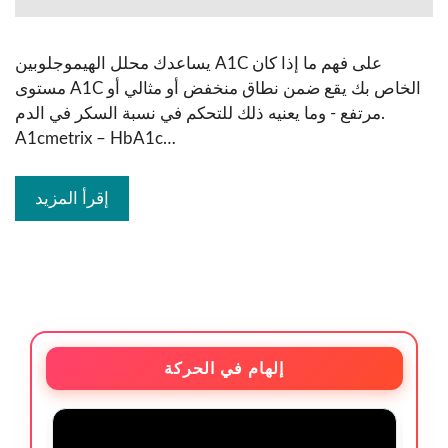
يساعدك محلل الهيموجلوبين A1C على فهم ما إذا كان
مستوى A1C الخاص بك يقع ضمن نطاق منخفض أو مثالي أو
مرتفع - وما يعنيه ذلك للتحكم في نسبة السكر في الدم.
A1cmetrix – HbA1c…
إقرأ المزيد
إلهام في الحركة