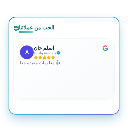
الحب من عملائنا
🥰
اسلم خان
A
منذ سنة واحدة
 من
معلومات مفيدة جدا 👍
جدا