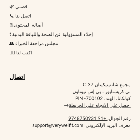
🌿 قصتي
📞 اتصل بنا
📃أصالة المحتوى
❗ إخلاء المسؤولية عن الصحة واللياقة البدنية
👥 مجلس مراجعة الخبراء
✍🏻 اكتب لنا
اتصال
مجمع شانتينيكيتان C-37
بي كريشنابور ، بي إس نيوتاون
كولكاتا، الهند، PIN -700102
احصل على الاتجاه على الخريطة
→
رقم الجوال.
+91 9748750931
معرف البريد الإلكتروني: support@verywelfit.com