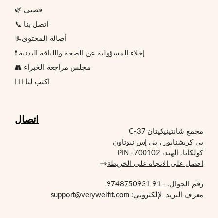
🌿 قصتي
📞 اتصل بنا
📃أصالة المحتوى
❗ إخلاء المسؤولية عن الصحة واللياقة البدنية
👥 مجلس مراجعة الخبراء
✍🏻 اكتب لنا
اتصال
مجمع شانتينيكيتان C-37
بي كريشنابور ، بي إس نيوتاون
كولكاتا، الهند، PIN -700102
احصل على الاتجاه على الخريطة
→
رقم الجوال.
+91 9748750931
معرف البريد الإلكتروني: support@verywelfit.com