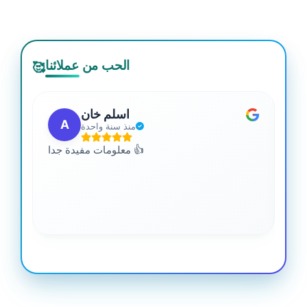
الحب من عملائنا
🥰
اسلم خان
A
منذ سنة واحدة
 من
معلومات مفيدة جدا 👍
جدا