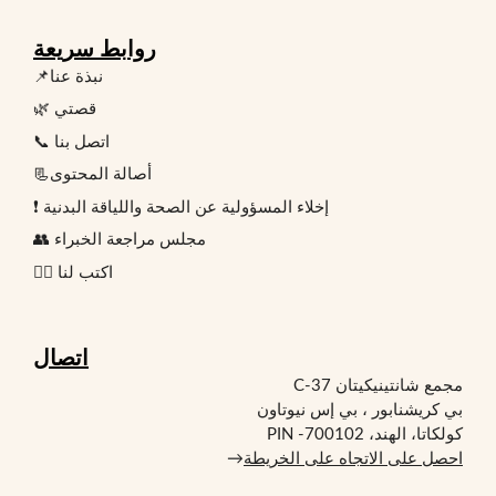
روابط سريعة
📌نبذة عنا
🌿 قصتي
📞 اتصل بنا
📃أصالة المحتوى
❗ إخلاء المسؤولية عن الصحة واللياقة البدنية
👥 مجلس مراجعة الخبراء
✍🏻 اكتب لنا
اتصال
مجمع شانتينيكيتان C-37
بي كريشنابور ، بي إس نيوتاون
كولكاتا، الهند، PIN -700102
احصل على الاتجاه على الخريطة
→