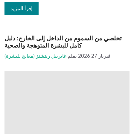
إقرأ المزيد
تخلصي من السموم من الداخل إلى الخارج: دليل
كامل للبشرة المتوهجة والصحية
فبريار 27 2026
بقلم
غابرييل ريتشنز (معالج للبشرة)