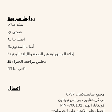
روابط سريعة
📌نبذة عنا
🌿 قصتي
📞 اتصل بنا
📃أصالة المحتوى
❗ إخلاء المسؤولية عن الصحة واللياقة البدنية
👥 مجلس مراجعة الخبراء
✍🏻 اكتب لنا
اتصال
مجمع شانتينيكيتان C-37
بي كريشنابور ، بي إس نيوتاون
كولكاتا، الهند، PIN -700102
احصل على الاتجاه على الخريطة
→