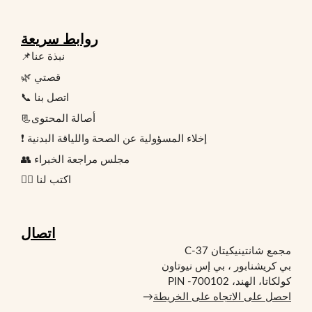
روابط سريعة
📌نبذة عنا
🌿 قصتي
📞 اتصل بنا
📃أصالة المحتوى
❗ إخلاء المسؤولية عن الصحة واللياقة البدنية
👥 مجلس مراجعة الخبراء
✍🏻 اكتب لنا
اتصال
مجمع شانتينيكيتان C-37
بي كريشنابور ، بي إس نيوتاون
كولكاتا، الهند، PIN -700102
احصل على الاتجاه على الخريطة
→