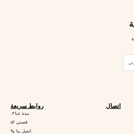
ة
ة
اتصال
روابط سريعة
📌نبذة عنا
🌿 قصتي
📞 اتصل بنا