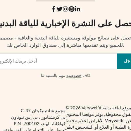
صل على النشرة الإخبارية للياقة البدني
صل على نصائح موثوقة ومستنيرة للياقة البدنية والعافية - مصمم
للجميع ويتم تقديمها مباشرة إلى صندوق الوارد الخاص بك.
جل
كاف
خصوصية
مهم بالنسبة لنا
مجمع شانتينيكيتان C-37
قوق محفوظة. يوفر موقعنا المحتوى
بي كريشنابور ، بي إس نيوتاون
لأغراض إعلامية فقط. Verywelfit ليس بديلاً عن
كولكاتا، الهند، PIN -700102
 الطبية أو العلاج أو التشخيص.
انظر
احصل على الاتجاه على الخريطة
→