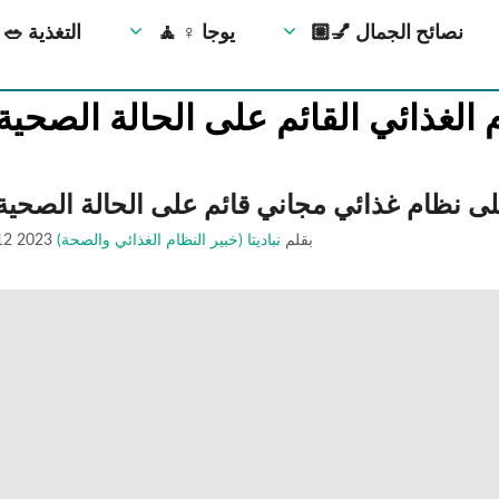
💅🏼 نصائح الجمال
🧘 ‍♀️ يوجا
🥗 التغذية
 الغذائي القائم على الحالة الصحية
ى نظام غذائي مجاني قائم على الحالة الصحية
بقلم
نباديتا (خبير النظام الغذائي والصحة)
12 2023
تمارين يمكنك القيام بها أثناء الكذب 💪
تمرين بالطوب في المنزل 🔥