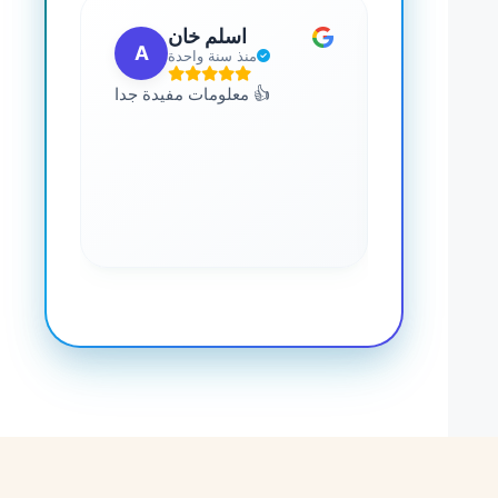
 مهب
اسلم خان
A
G
مضت
منذ سنة واحدة
للجميع. يمكنك
معلومات مفيدة جدا 👍
 المعرفة حول
صحة. رائع جدا