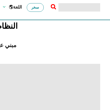
🌎اللغة
سخر
النظام
مبني عل
احماء الصدر للمبتدئين