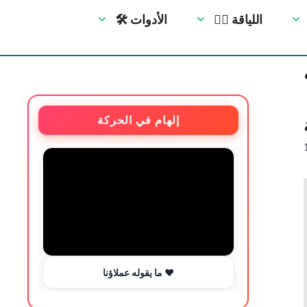
🏋️‍♀️ اللياقة
🛠 الأدوات
إلهام في الحركة
ما يقوله عملاؤنا ❤️