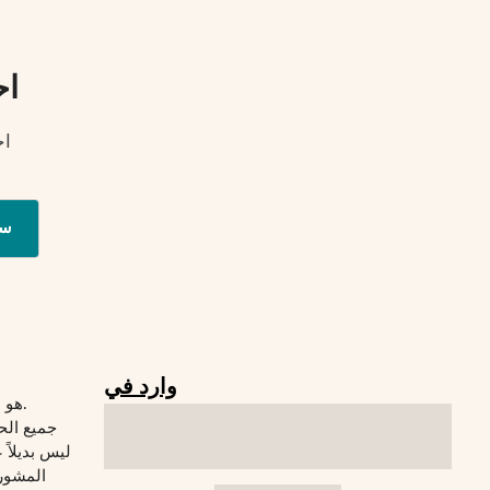
اح
اح
س
وارد في
© 2026 Verywelfit هو موقع لياقة بدنية.
جميع الح
المشورة