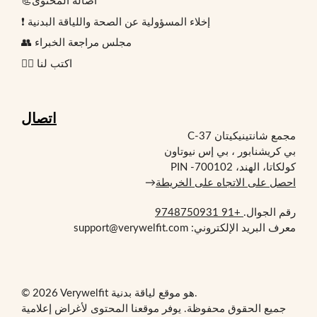
📃أصالة المحتوى
❗ إخلاء المسؤولية عن الصحة واللياقة البدنية
👥 مجلس مراجعة الخبراء
✍🏻 اكتب لنا
اتصال
مجمع شانتينيكيتان C-37
بي كريشنابور ، بي إس نيوتاون
كولكاتا، الهند، PIN -700102
احصل على الاتجاه على الخريطة
→
رقم الجوال.
+91 9748750931
معرف البريد الإلكتروني: support@verywelfit.com
© 2026 Verywelfit هو موقع لياقة بدنية.
جميع الحقوق محفوظة. يوفر موقعنا المحتوى لأغراض إعلامية