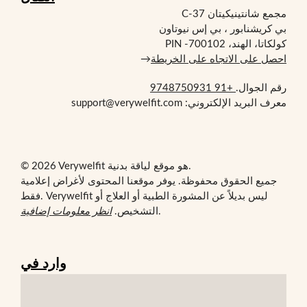
مجمع شانتينيكيتان C-37
بي كريشنابور ، بي إس نيوتاون
كولكاتا، الهند، PIN -700102
احصل على الاتجاه على الخريطة
→
رقم الجوال.
+91 9748750931
معرف البريد الإلكتروني: support@verywelfit.com
© 2026 Verywelfit هو موقع لياقة بدنية.
جميع الحقوق محفوظة. يوفر موقعنا المحتوى لأغراض إعلامية
فقط. Verywelfit ليس بديلاً عن المشورة الطبية أو العلاج أو
.
التشخيص.
انظر معلومات إضافية
وارد في