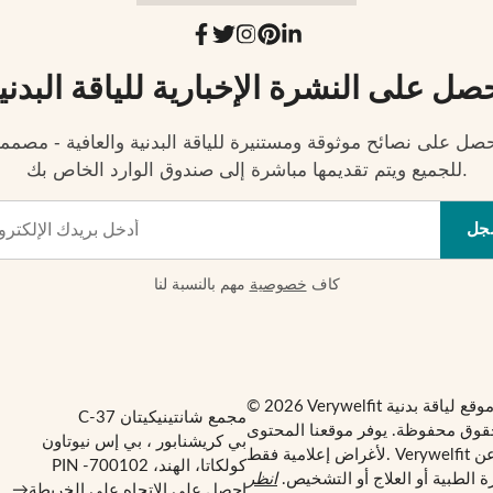
صل على النشرة الإخبارية للياقة البدني
صل على نصائح موثوقة ومستنيرة للياقة البدنية والعافية - مصمم
للجميع ويتم تقديمها مباشرة إلى صندوق الوارد الخاص بك.
جل
كاف
خصوصية
مهم بالنسبة لنا
مجمع شانتينيكيتان C-37
قوق محفوظة. يوفر موقعنا المحتوى
بي كريشنابور ، بي إس نيوتاون
لأغراض إعلامية فقط. Verywelfit ليس بديلاً عن
كولكاتا، الهند، PIN -700102
 الطبية أو العلاج أو التشخيص.
انظر
احصل على الاتجاه على الخريطة
→