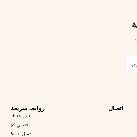
ة
ة
اتصال
روابط سريعة
📌نبذة عنا
🌿 قصتي
📞 اتصل بنا