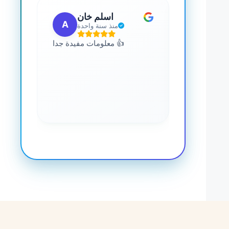
 مهب
اسلم خان
A
G
مضت
منذ سنة واحدة
للجميع. يمكنك
معلومات مفيدة جدا 👍
 المعرفة حول
صحة. رائع جدا