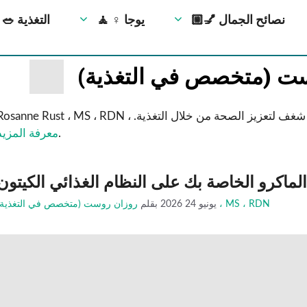
💅🏼 نصائح الجمال
🧘 ‍♀️ يوجا
🥗 التغذية
ية ولديها شغف لتعزيز الصحة من خلال التغذية.
.
معرفة المزيد
لماكرو الخاصة بك على النظام الغذائي الكيتون
روزان روست (متخصص في التغذية) ، MS ، RDN
يونيو 24 2026
بقلم
تمارين يمكنك القيام بها أثناء الكذب 💪
تمرين بالطوب في المنزل 🔥