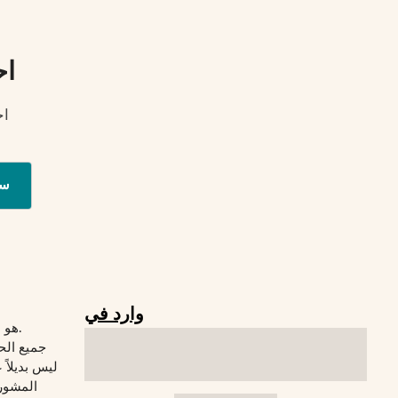
اح
اح
س
وارد في
© 2026 Verywelfit هو موقع لياقة بدنية.
جميع الح
المشورة