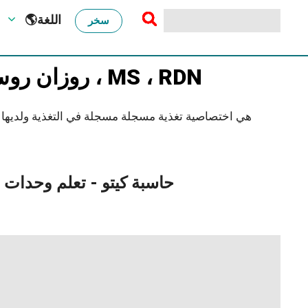
🌎اللغة
سخر
روزان روست (متخصص في التغذية) ، MS ، RDN
Rosanne Rust ، MS ، RDN ، هي اختصاصية تغذية مسجلة مسجلة في التغذ
حاسبة كيتو - تعلم وحدات ا
احماء الصدر للمبتدئين