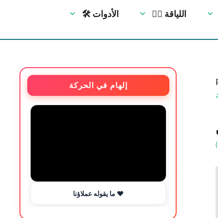
🏋️‍♀️ اللياقة
🛠 الأدوات
إلهام في الحركة
ما يقوله عملاؤنا ❤️