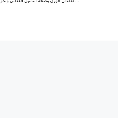
لفقدان الوزن وصحة التمثيل الغذائي وتكوين الجسم. ولكن في حين أن تناول كميات أقل من الكربوهيدرات هو …