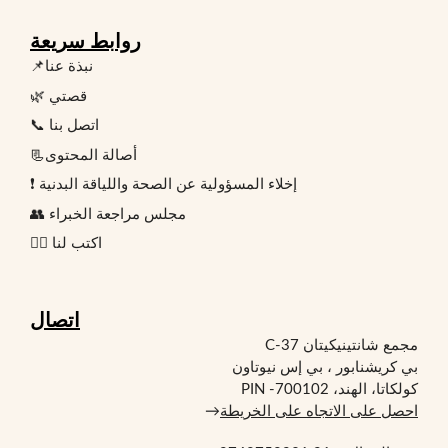
روابط سريعة
📌نبذة عنا
🌿 قصتي
📞 اتصل بنا
📃أصالة المحتوى
❗ إخلاء المسؤولية عن الصحة واللياقة البدنية
👥 مجلس مراجعة الخبراء
✍🏻 اكتب لنا
اتصال
مجمع شانتينيكيتان C-37
بي كريشنابور ، بي إس نيوتاون
كولكاتا، الهند، PIN -700102
احصل على الاتجاه على الخريطة
→