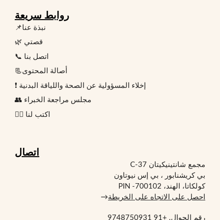
روابط سريعة
📌نبذة عنا
🌿 قصتي
📞 اتصل بنا
📃أصالة المحتوى
❗ إخلاء المسؤولية عن الصحة واللياقة البدنية
👥 مجلس مراجعة الخبراء
✍🏻 اكتب لنا
اتصال
مجمع شانتينيكيتان C-37
بي كريشنابور ، بي إس نيوتاون
كولكاتا، الهند، PIN -700102
احصل على الاتجاه على الخريطة
→
رقم الجوال.
+91 9748750931