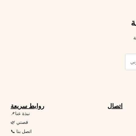
ة
ة
اتصال
روابط سريعة
📌نبذة عنا
🌿 قصتي
📞 اتصل بنا