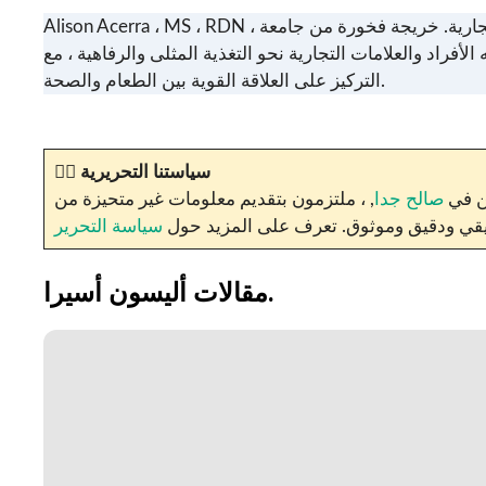
Alison Acerra ، MS ، RDN ، عضو متميز مخصص ، يقف كخبير في الطب ، واستراتيجي التغذية ، ومتحدث ديناميكي يشكّل مستقبل الغذاء للعلامات التجارية. خريجة فخورة من جامعة
فراد والعلامات التجارية نحو التغذية المثلى والرفاهية ، مع
التركيز على العلاقة القوية بين الطعام والصحة.
سياستنا التحريرية
✍🏼
حن في
صالح جدا
, ، ملتزمون بتقديم معلومات غير متحيزة من
حقيقي ودقيق وموثوق. تعرف على المزيد حول
سياسة التحرير
مقالات أليسون أسيرا.