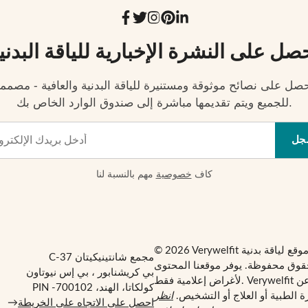
صل على النشرة الإخبارية للياقة البدني
صل على نصائح موثوقة ومستنيرة للياقة البدنية والعافية - مصمم
للجميع ويتم تقديمها مباشرة إلى صندوق الوارد الخاص بك.
جل
كاف
خصوصية
مهم بالنسبة لنا
مجمع شانتينيكيتان C-37
قوق محفوظة. يوفر موقعنا المحتوى
بي كريشنابور ، بي إس نيوتاون
لأغراض إعلامية فقط. Verywelfit ليس بديلاً عن
كولكاتا، الهند، PIN -700102
 الطبية أو العلاج أو التشخيص.
انظر
احصل على الاتجاه على الخريطة
→