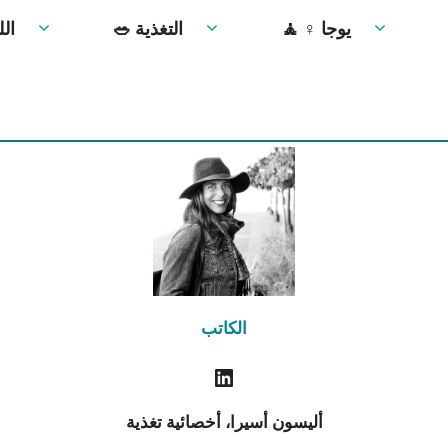
🧘 ‍♀️ يوجا
🥗 التغذية
🏋️‍♀
الكاتب
أليسون أسيرا، أخصائية تغذية