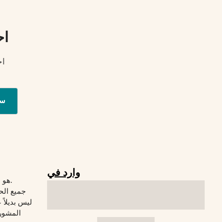
اح
اح
س
وارد في
© 2026 Verywelfit هو موقع لياقة بدنية.
جميع الح
المشورة