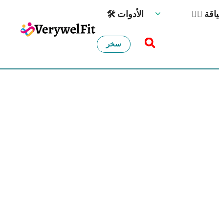
️ اللياقة
🛠 الأدوات
سخر