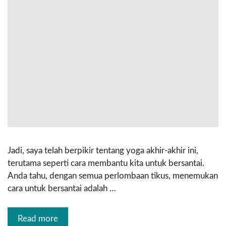
Jadi, saya telah berpikir tentang yoga akhir-akhir ini,
terutama seperti cara membantu kita untuk bersantai.
Anda tahu, dengan semua perlombaan tikus, menemukan
cara untuk bersantai adalah …
Read more