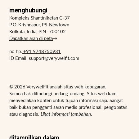
menghubungi
Kompleks Shantiniketan C-37
P.O-Krishnapur, PS-Newtown
Kolkata, India, PIN -700102
Dapatkan arah di peta
→
no hp.
+91 9748750931
ID Email: support@verywelfit.com
© 2026 VerywelFit adalah situs web kebugaran.
Semua hak dilindungi undang-undang. Situs web kami
menyediakan konten untuk tujuan informasi saja. Sangat
baik bukan pengganti saran medis profesional, pengobatan
atau diagnosis.
Lihat informasi tambahan
.
ditampilkan dalam