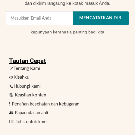
dan dikirim langsung ke kotak masuk Anda.
MENCATATKAN DIRI
kepunyaan
kerahasia
penting bagi kita
Tautan Cepat
📌Tentang Kami
🌿Kisahku
📞Hubungi kami
📃 Keaslian konten
❗ Penafian kesehatan dan kebugaran
👥 Papan ulasan ahli
✍🏻 Tulis untuk kami