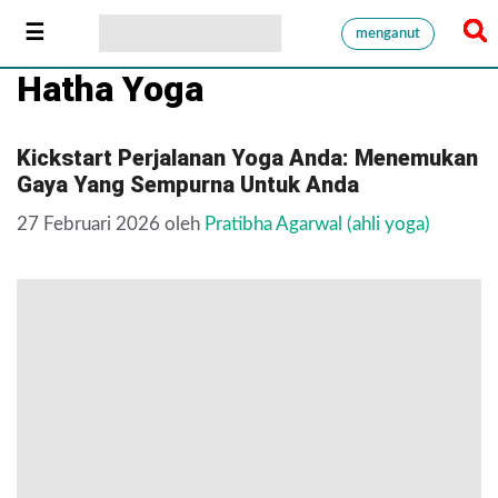
menganut
Hatha Yoga
Kickstart Perjalanan Yoga Anda: Menemukan
Gaya Yang Sempurna Untuk Anda
27 Februari 2026
oleh
Pratibha Agarwal (ahli yoga)