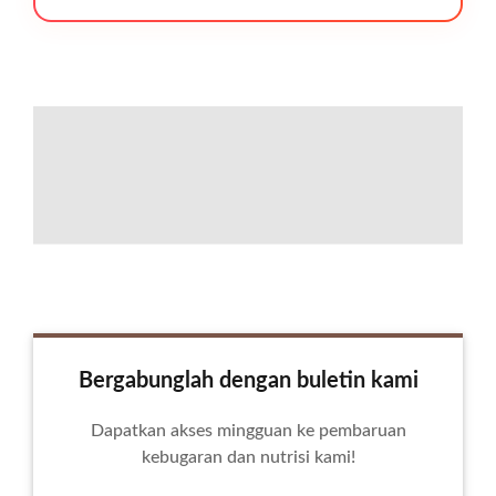
Bergabunglah dengan buletin kami
Dapatkan akses mingguan ke pembaruan
kebugaran dan nutrisi kami!