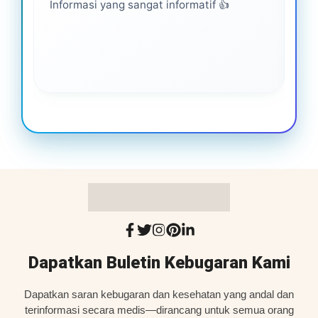
Informasi yang sangat informatif 👍
Ini
An
leb
ba
Dapatkan Buletin Kebugaran Kami
Dapatkan saran kebugaran dan kesehatan yang andal dan
terinformasi secara medis—dirancang untuk semua orang